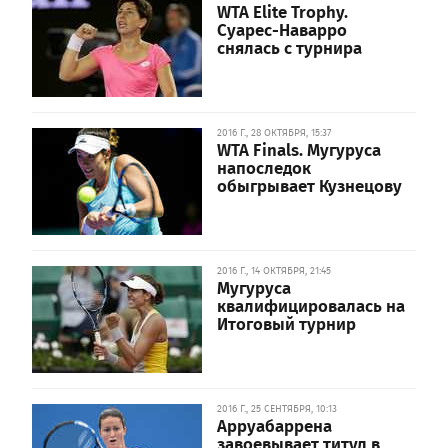
WTA Elite Trophy.
Суарес-Наварро
снялась с турнира
2016 Г., 28 ОКТЯБРЯ, 15:37
WTA Finals. Мугуруса
напоследок
обыгрывает Кузнецову
2016 Г., 14 ОКТЯБРЯ, 21:45
Мугуруса
квалифицировалась на
Итоговый турнир
2016 Г., 25 СЕНТЯБРЯ, 10:13
Арруабаррена
завоевывает титул в