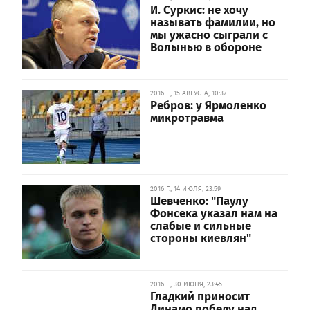
И. Суркис: не хочу
называть фамилии, но
мы ужасно сыграли с
Волынью в обороне
2016 Г., 15 АВГУСТА, 10:37
Ребров: у Ярмоленко
микротравма
2016 Г., 14 ИЮЛЯ, 23:59
Шевченко: "Паулу
Фонсека указал нам на
слабые и сильные
стороны киевлян"
2016 Г., 30 ИЮНЯ, 23:45
Гладкий приносит
Динамо победу над