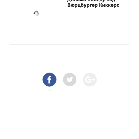
Вюрцбургер Киккерс