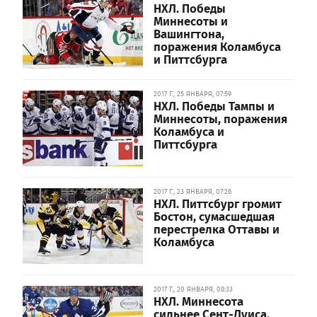
НХЛ. Победы
Миннесоты и
Вашингтона,
поражения Коламбуса
и Питтсбурга
2017 Г., 25 ЯНВАРЯ, 07:59
НХЛ. Победы Тампы и
Миннесоты, поражения
Коламбуса и
Питтсбурга
2017 Г., 23 ЯНВАРЯ, 07:26
НХЛ. Питтсбург громит
Бостон, сумасшедшая
перестрелка Оттавы и
Коламбуса
2017 Г., 20 ЯНВАРЯ, 08:33
НХЛ. Миннесота
сильнее Сент-Луиса,