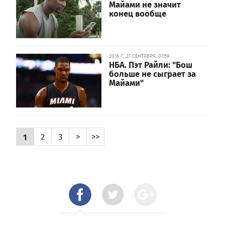
Майами не значит
конец вообще
2016 Г., 27 СЕНТЯБРЯ, 07:59
НБА. Пэт Райли: "Бош
больше не сыграет за
Майами"
1
2
3
>
>>