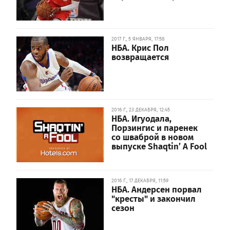
2017 Г., 5 ЯНВАРЯ, 17:58
НБА. Крис Пол
возвращается
2016 Г., 23 ДЕКАБРЯ, 12:45
НБА. Игуодала,
Порзингис и паренек
со шваброй в новом
выпуске Shaqtin’ A Fool
2016 Г., 17 ДЕКАБРЯ, 11:59
НБА. Андерсен порвал
"кресты" и закончил
сезон