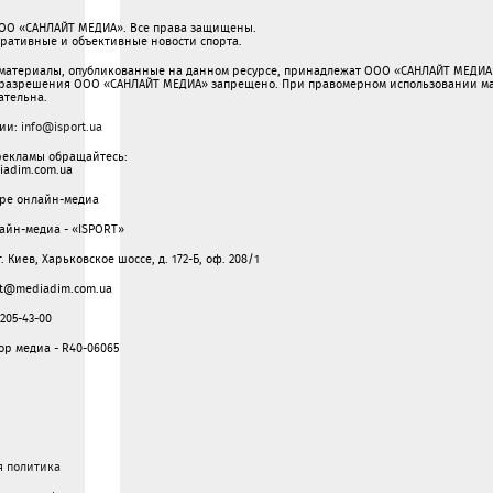
ООО «САНЛАЙТ МЕДИА». Все права защищены.
перативные и объективные новости спорта.
 материалы, опубликованные на данном ресурсе, принадлежат ООО «САНЛАЙТ МЕДИА»
разрешения ООО «САНЛАЙТ МЕДИА» запрещено. При правомерном использовании мат
зательна.
ции:
info@isport.ua
рекламы обращайтесь:
adim.com.ua
ере онлайн-медиа
айн-медиа - «ISPORT»
г. Киев, Харьковское шоссе, д. 172-Б, оф. 208/1
ght@mediadim.com.ua
205-43-00
р медиа - R40-06065
я политика