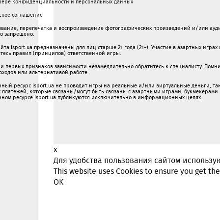
фере конфиденциальности и персональных данных
ское соглашение
вание, перепечатка и воспроизведение фотографических произведений и/или ауди
го запрещено.
та isport.ua предназначены для лиц старше 21 года (21+). Участие в азартных игра
есь правил (принципов) ответственной игры.
и первых признаков зависимости незамедлительно обратитесь к специалисту. Помнит
оходов или альтернативой работе.
ый ресурс isport.ua не проводит игры на реальные и/или виртуальные деньги, так
х платежей, которые связаны/могут быть связаны c азартными игрaми, букмекерами
ом ресурсе isport.ua публикуютcя исключительно в информационных целях.
x
Для удобства пользования сайтом использую
This website uses Cookies to ensure you get th
OK