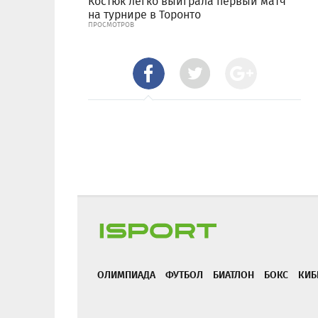
Костюк легко выиграла первый матч
на турнире в Торонто
ПРОСМОТРОВ
ОЛИМПИАДА
ФУТБОЛ
БИАТЛОН
БОКС
КИБ