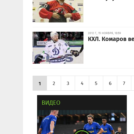
2012 Г., 15 НОЯБРЯ, 18:59
КХЛ. Комаров в
1
2
3
4
5
6
7
ВИДЕО