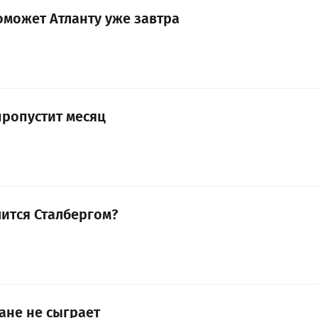
оможет Атланту уже завтра
пропустит месяц
лится Сталбергом?
тане не сыграет