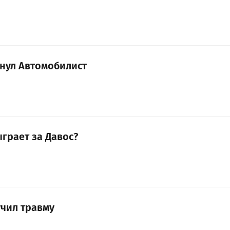
инул Автомобилист
грает за Давос?
учил травму