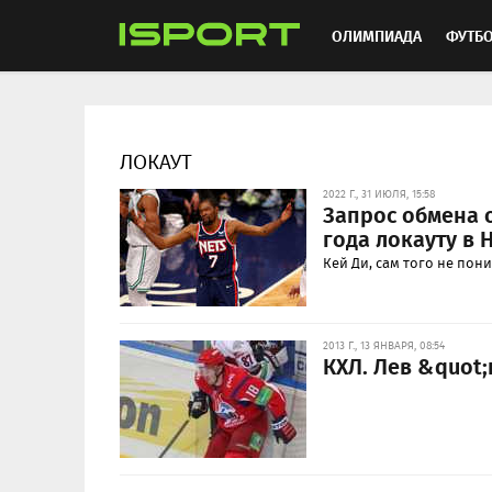
ОЛИМПИАДА
ФУТБ
ХОККЕЙ
ММА
АВ
ЛОКАУТ
2022 Г., 31 ИЮЛЯ, 15:58
Запрос обмена о
года локауту в 
Кей Ди, сам того не пон
2013 Г., 13 ЯНВАРЯ, 08:54
КХЛ. Лев &quot