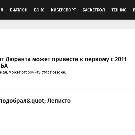
ОЛ
БИАТЛОН
БОКС
КИБЕРСПОРТ
БАСКЕТБОЛ
ТЕННИС
ТОСПОРТ
т Дюранта может привести к первому с 2011
НБА
имая, может отсрочить старт сезона.
;подобрал&quot; Леписто