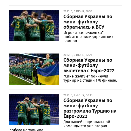
2022 Г., 8 ИЮНЯ, 19:55
Сборная Украины по
мини-футболу
обратилась к ВСУ
Игроки "сине-желтых"
поблагодарили украинских
воинов.
2022 Г., 8 ИЮНЯ, 17:29
Сборная Украины по
мини-футболу
вылетела с Евро-2022
"Сине-желтые" покинули
турнир на стадии 1/8 финала.
2022 Г., 7 ИЮНЯ, 08:33
Сборная Украины по
мини-футболу
разгромила Турцию на
Евро-2022
Для нашей национальной
команды это уже вторая
победа на турнире.