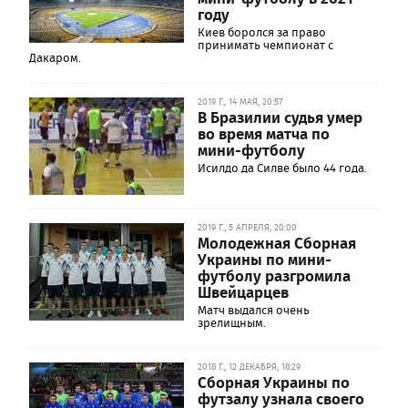
году
Киев боролся за право
принимать чемпионат с
Дакаром.
2019 Г., 14 МАЯ, 20:57
В Бразилии судья умер
во время матча по
мини-футболу
Исилдо да Силве было 44 года.
2019 Г., 5 АПРЕЛЯ, 20:00
Молодежная Сборная
Украины по мини-
футболу разгромила
Швейцарцев
Матч выдался очень
зрелищным.
2018 Г., 12 ДЕКАБРЯ, 18:29
Сборная Украины по
футзалу узнала своего