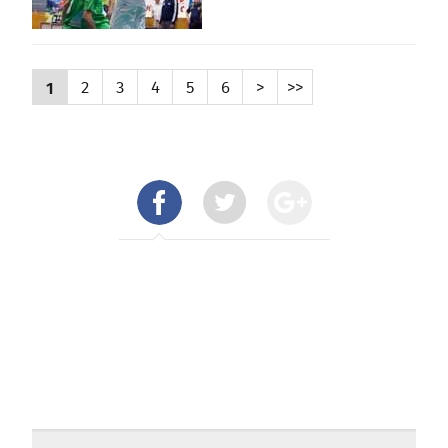
1
2
3
4
5
6
>
>>