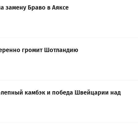
а замену Браво в Аяксе
веренно громит Шотландию
олепный камбэк и победа Швейцарии над