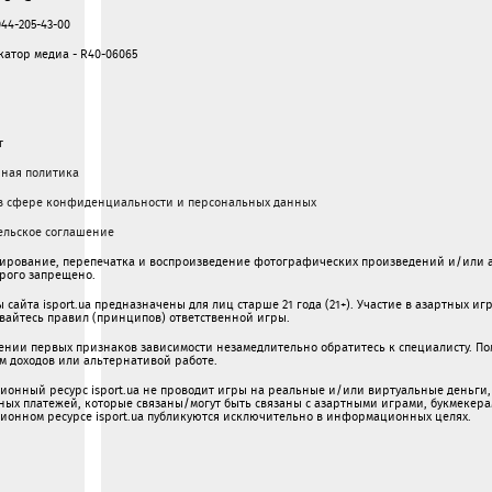
44-205-43-00
атор медиа - R40-06065
т
ная политика
в сфере конфиденциальности и персональных данных
ельское соглашение
ирование, перепечатка и воспроизведение фотографических произведений и/или а
трого запрещено.
сайта isport.ua предназначены для лиц старше 21 года (21+). Участие в азартных и
айтесь правил (принципов) ответственной игры.
ении первых признаков зависимости незамедлительно обратитесь к специалисту. Пом
м доходов или альтернативой работе.
онный ресурс isport.ua не проводит игры на реальные и/или виртуальные деньги, 
иных платежей, которые связаны/могут быть связаны c азартными игрaми, букмекер
онном ресурсе isport.ua публикуютcя исключительно в информационных целях.