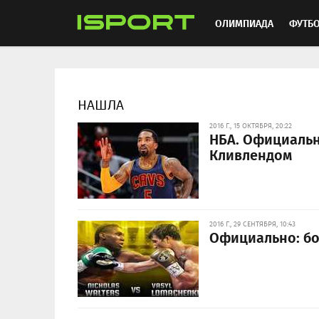
ОЛИМПИАДА
ФУТБ
ХОККЕЙ
ММА
АВ
НАШЛА
2016 Г., 15 ОКТЯБРЯ, 20:22
НБА. Официальн
Кливлендом
2016 Г., 29 СЕНТЯБРЯ, 10:43
Официально: бо