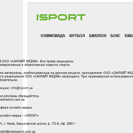
ОЛИМПИАДА
ФУТБОЛ
БИАТЛОН
БОКС
КИБ
25 ООО «САНЛАЙТ МЕДИА». Все права защищены.
- оперативные и объективные новости спорта.
 на материалы, опубликованные на данном ресурсе, принадлежат ООО «САНЛАЙТ МЕД
го разрешения ООО «САНЛАЙТ МЕДИА» запрещено. При правомерном использовании 
обязательна.
дакции:
info@isport.ua
ам рекламы обращайтесь:
ediadim.com.ua
 сфере онлайн-медиа
онлайн-медиа - «ISPORT»
1, г. Киев, Харьковское шоссе, д. 172-Б, оф. 208/1
nlight@mediadim.com.ua