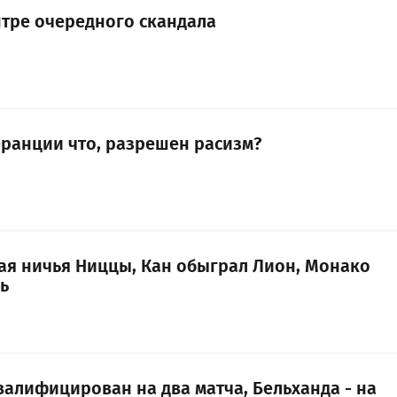
нтре очередного скандала
Франции что, разрешен расизм?
ная ничья Ниццы, Кан обыграл Лион, Монако
ь
валифицирован на два матча, Бельханда - на