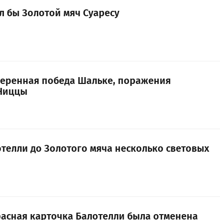
л бы Золотой мяч Суаресу
веренная победа Шальке, поражения
 Ниццы
отелли до Золотого мяча несколько световых
асная карточка Балотелли была отменена