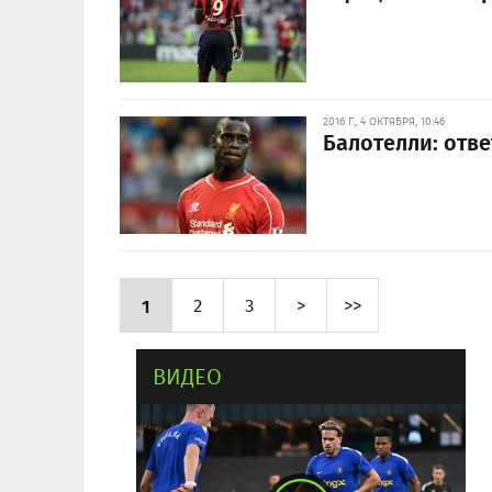
2016 Г., 4 ОКТЯБРЯ, 10:46
Балотелли: отв
1
2
3
>
>>
ВИДЕО