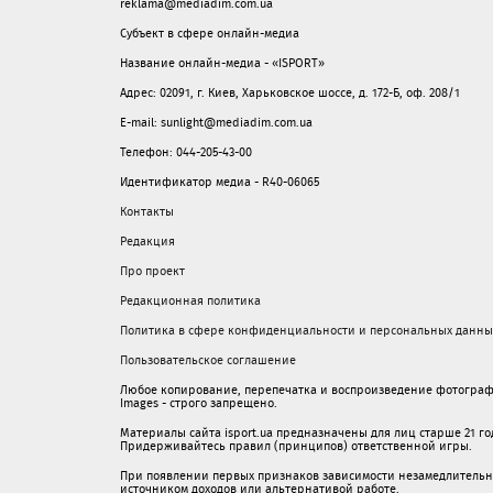
reklama@mediadim.com.ua
Субъект в сфере онлайн-медиа
Название онлайн-медиа - «ISPORT»
Адрес: 02091, г. Киев, Харьковское шоссе, д. 172-Б, оф. 208/1
E-mail: sunlight@mediadim.com.ua
Телефон: 044-205-43-00
Идентификатор медиа - R40-06065
Контакты
Редакция
Про проект
Редакционная политика
Политика в сфере конфиденциальности и персональных данны
Пользовательское соглашение
Любое копирование, перепечатка и воспроизведение фотограф
Images - строго запрещено.
Материалы сайта isport.ua предназначены для лиц старше 21 год
Придерживайтесь правил (принципов) ответственной игры.
При появлении первых признаков зависимости незамедлительно 
источником доходов или альтернативой работе.