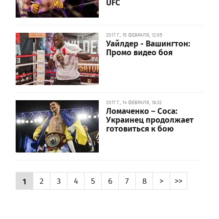
UFC
2017 Г., 15 ФЕВРАЛЯ, 12:05
Уайлдер - Вашингтон:
Промо видео боя
2017 Г., 14 ФЕВРАЛЯ, 16:32
Ломаченко – Соса:
Украинец продолжает
готовиться к бою
1
2
3
4
5
6
7
8
>
>>