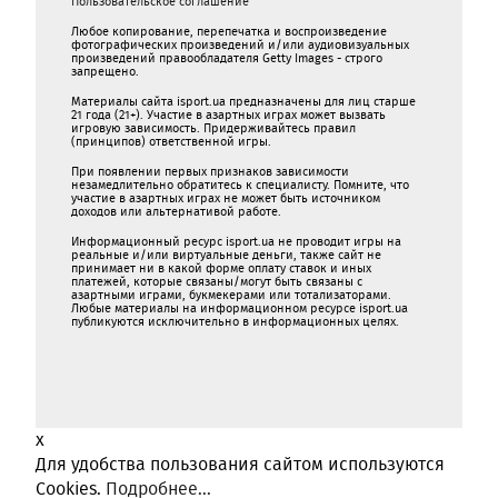
Пользовательское соглашение
Любое копирование, перепечатка и воспроизведение
фотографических произведений и/или аудиовизуальных
произведений правообладателя Getty Images - строго
запрещено.
Материалы сайта isport.ua предназначены для лиц старше
21 года (21+). Участие в азартных играх может вызвать
игровую зависимость. Придерживайтесь правил
(принципов) ответственной игры.
При появлении первых признаков зависимости
незамедлительно обратитесь к специалисту. Помните, что
участие в азартных играх не может быть источником
доходов или альтернативой работе.
Информационный ресурс isport.ua не проводит игры на
реальные и/или виртуальные деньги, также сайт не
принимает ни в какой форме oплaту ставок и иных
платежей, которые связаны/могут быть связаны c
азартными игрaми, букмекерами или тотализаторами.
Любые материалы на информационном ресурсе isport.ua
публикуютcя исключительно в информационных целях.
x
Для удобства пользования сайтом используются
Cookies.
Подробнее...