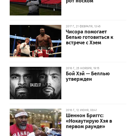
рот носком
2017 Г., 21 ФЕВРАЛЯ, 13:45
Чисора помогает
Белью готовиться к
встрече с Хэем
2016 Г., 25 НОЯБРЯ, 19:15
Бой Хэй — Беллью
утвержден
2016 Г., 12 ИЮНЯ, 08:41
Шеннон Бриггс:
«Нокаутирую Хэя в
первом раунде»