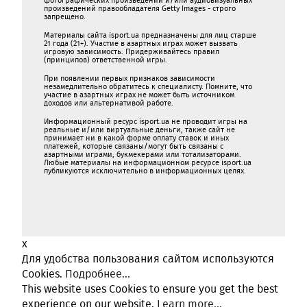
фотографических произведений и/или аудиовизуальных
произведений правообладателя Getty Images - строго
запрещено.
Материалы сайта isport.ua предназначены для лиц старше
21 года (21+). Участие в азартных играх может вызвать
игровую зависимость. Придерживайтесь правил
(принципов) ответственной игры.
При появлении первых признаков зависимости
незамедлительно обратитесь к специалисту. Помните, что
участие в азартных играх не может быть источником
доходов или альтернативой работе.
Информационный ресурс isport.ua не проводит игры на
реальные и/или виртуальные деньги, также сайт не
принимает ни в какой форме oплaту ставок и иных
платежей, которые связаны/могут быть связаны c
азартными игрaми, букмекерами или тотализаторами.
Любые материалы на информационном ресурсе isport.ua
публикуютcя исключительно в информационных целях.
x
Для удобства пользования сайтом используются
Cookies.
Подробнее...
This website uses Cookies to ensure you get the best
experience on our website.
Learn more...