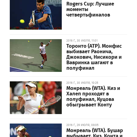
Rogers Cup: Лучшие
моменты
четвертьфиналов
2016 Г., 30 ИЮЛЯ, 11:01
Торонто (ATP). Монфис
выбивает Раонича,
Джокович, Нисикори и
Вавринка шагают в
полуфинал
2016 Г., 30 ИЮЛЯ, 10:25
Монреаль (WTA). Киз и
Халеп проходят в
полуфинал, Куцова
обыгрывает Конту
2016 Г., 29 ИЮЛЯ, 08:05
Монреаль (WTA). Бушар
выбывает, Киз, Конта и