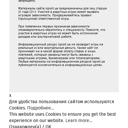
запрещено.
Материалы сайта isport.ua предназначены для лиц старше
21 года (21+). Участие в азартных играх может вызвать
игровую зависимость. Придерживайтесь правил
(принципов) ответственной игры.
При появлении первых признаков зависимости
незамедлительно обратитесь к специалисту. Помните, что
участие в азартных играх не может быть источником
доходов или альтернативой работе.
Информационный ресурс isport.ua не проводит игры на
реальные и/или виртуальные деньги, также сайт не
принимает ни в какой форме oплaту ставок и иных
платежей, которые связаны/могут быть связаны c
азартными игрaми, букмекерами или тотализаторами.
Любые материалы на информационном ресурсе isport.ua
публикуютcя исключительно в информационных целях.
x
Для удобства пользования сайтом используются
Cookies.
Подробнее...
This website uses Cookies to ensure you get the best
experience on our website.
Learn more...
Ознакомлен(а) / OK