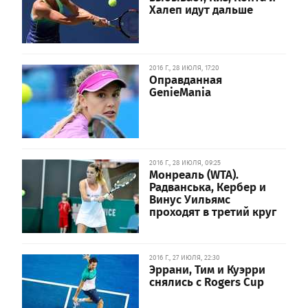
Халеп идут дальше
2016 Г., 28 ИЮЛЯ, 17:20
Оправданная
GenieMania
2016 Г., 28 ИЮЛЯ, 09:25
Монреаль (WTA).
Радванська, Кербер и
Винус Уильямс
проходят в третий круг
2016 Г., 27 ИЮЛЯ, 22:30
Эррани, Тим и Куэрри
снялись с Rogers Cup