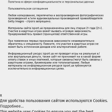
Политика в сфере конфиденциальности и персональных данных
Пользовательское соглашение
Любое копирование, перепечатка и воспроизведение фотографических
произведений и/или аудиовизуальных произведений правообладателя
Getty Images - строго запрещено.
Материалы сайта isport.ua предназначены для лиц старше 21 года (21+).
Участие в азартных играх может вызвать игровую зависимость.
Придерживайтесь правил (принципов) ответственной игры.
При появлении первых признаков зависимости незамедлительно
обратитесь к специалисту. Помните, что участие в азартных играх не
может быть источником доходов или альтернативой работе.
Информационный ресурс isport.ua не проводит игры на реальные и/
или виртуальные деньги, также сайт не принимает ни в какой форме
oплaту ставок и иных платежей, которые связаны/могут быть связаны c
азартными игрaми, букмекерами или тотализаторами. Любые
материалы на информационном ресурсе isport.ua публикуютcя
исключительно в информационных целях.
x
Для удобства пользования сайтом используются Cookies.
Подробнее...
This website uses Cookies to ensure you get the best