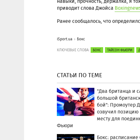
навыки, прочность, держалка, я то
приводит слова Джойса
Boxingnew
Ранее сообщалось, что определил
iSport.ua
Бокс
КЛЮЧЕВЫЕ СЛОВА:
БОКС
ТАЙСОН ФЬЮРИ
СТАТЬИ ПО ТЕМЕ
"Два британца и 
большой британс
бой": Промоутер 
озвучил позицию 
месту для поединк
Фьюри
Бокс: расписание