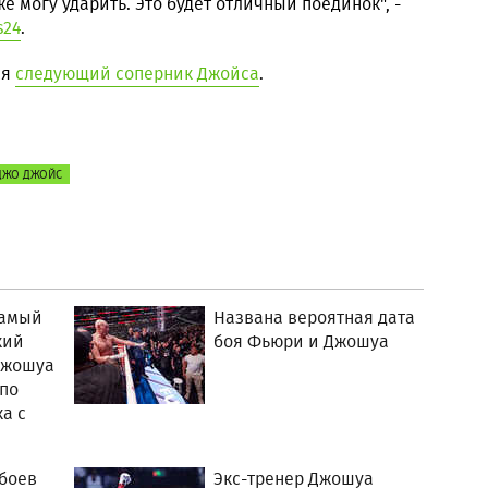
же могу ударить. Это будет отличный поединок", -
s24
.
ся
следующий соперник Джойса
.
ДЖО ДЖОЙС
самый
Названа вероятная дата
кий
боя Фьюри и Джошуа
Джошуа
по
а с
 боев
Экс-тренер Джошуа