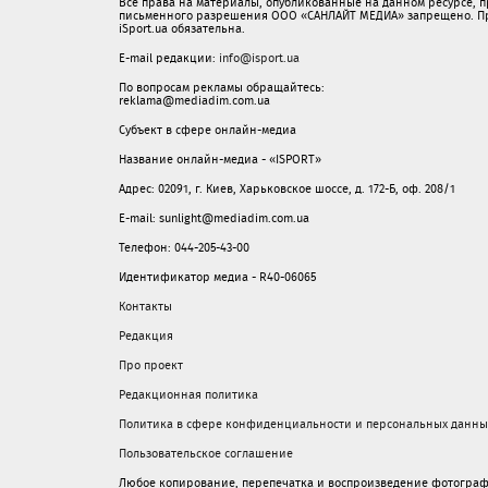
Все права на материалы, опубликованные на данном ресурсе, 
письменного разрешения ООО «САНЛАЙТ МЕДИА» запрещено. При
iSport.ua обязательна.
E-mail редакции:
info@isport.ua
По вопросам рекламы обращайтесь:
reklama@mediadim.com.ua
Субъект в сфере онлайн-медиа
Название онлайн-медиа - «ISPORT»
Адрес: 02091, г. Киев, Харьковское шоссе, д. 172-Б, оф. 208/1
E-mail: sunlight@mediadim.com.ua
Телефон: 044-205-43-00
Идентификатор медиа - R40-06065
Контакты
Редакция
Про проект
Редакционная политика
Политика в сфере конфиденциальности и персональных данны
Пользовательское соглашение
Любое копирование, перепечатка и воспроизведение фотограф