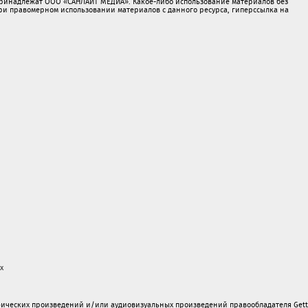
принадлежат ООО «САНЛАЙТ МЕДИА». Какое-либо использование материалов без
 правомерном использовании материалов с данного ресурса, гиперссылка на
х
ических произведений и/или аудиовизуальных произведений правообладателя Gett