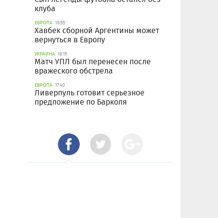
клуба
ЕВРОПА
18:55
Хавбек сборной Аргентины может
вернуться в Европу
УКРАИНА
18:15
Матч УПЛ был перенесен после
вражеского обстрела
ЕВРОПА
17:40
Ливерпуль готовит серьезное
предложение по Барколя