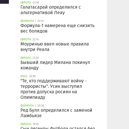
ЕВРОПА
23:45
Галатасарай определился с
альтернативой Леау
ФОРМУЛА 1
23:10
Формула-1 намерена еще снизить
вес болидов
ЕВРОПА
22:14
Моуринью ввел новые правила
внутри Реала
ЕВРОПА
21:20
Бывший лидер Милана покинул
команду
БОКС
20:55
"Те, кто поддерживают войну -
террористы": Усик выступил
против допуска росиян на
Олимпиаду
ФОРМУЛА 1
20:30
Ред Булл определился с заменой
Ламбьязе
ЕВРОПА
19:45
Сын легенды футбола остался без