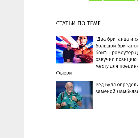
СТАТЬИ ПО ТЕМЕ
"Два британца и 
большой британс
бой": Промоутер 
озвучил позицию 
месту для поединк
Фьюри
Ред Булл определ
заменой Ламбьяз