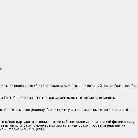
х
ических произведений и/или аудиовизуальных произведений правообладателя Gett
а (21+). Участие в азартных играх может вызвать игровую зависимость.
обратитесь к специалисту. Помните, что участие в азартных играх не может быть
ые и/или виртуальные деньги, также сайт не принимает ни в какой форме oплaту
 c азартными игрaми, букмекерами или тотализаторами. Любые материалы на
о в информационных целях.