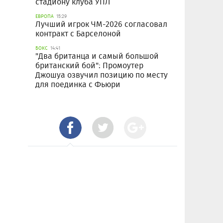
стадиону клуба УПЛ
ЕВРОПА
15:29
Лучший игрок ЧМ-2026 согласовал
контракт с Барселоной
БОКС
14:41
"Два британца и самый большой
британский бой": Промоутер
Джошуа озвучил позицию по месту
для поединка с Фьюри