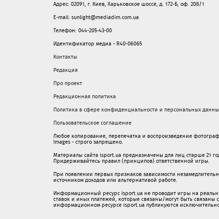
Адрес: 02091, г. Киев, Харьковское шоссе, д. 172-Б, оф. 208/1
E-mail: sunlight@mediadim.com.ua
Телефон: 044-205-43-00
Идентификатор медиа - R40-06065
Контакты
Редакция
Про проект
Редакционная политика
Политика в сфере конфиденциальности и персональных данны
Пользовательское соглашение
Любое копирование, перепечатка и воспроизведение фотограф
Images - строго запрещено.
Материалы сайта isport.ua предназначены для лиц старше 21 год
Придерживайтесь правил (принципов) ответственной игры.
При появлении первых признаков зависимости незамедлительно 
источником доходов или альтернативой работе.
Информационный ресурс isport.ua не проводит игры на реальн
ставок и иных платежей, которые связаны/могут быть связаны
информационном ресурсе isport.ua публикуютcя исключительн