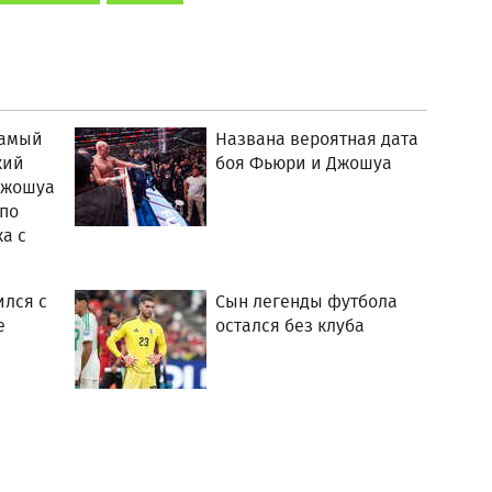
самый
Названа вероятная дата
кий
боя Фьюри и Джошуа
Джошуа
по
а с
ился с
Сын легенды футбола
е
остался без клуба