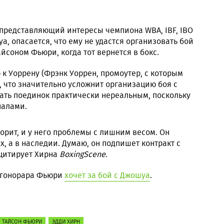
 представляющий интересы чемпиона WBA, IBF, IBO
а, опасается, что ему не удастся организовать бой
йсоном Фьюри, когда тот вернется в бокс.
к Уоррену (Фрэнк Уоррен, промоутер, с которым
), что значительно усложнит организацию боя с
лать поединок практически нереальным, поскольку
налами.
орит, и у него проблемы с лишним весом. Он
ах, а в наследии. Думаю, он подпишет контракт с
– цитирует Хирна
BoxingScene
.
т гонорара Фьюри
хочет за бой с Джошуа
.
ТАЙСОН ФЬЮРИ
ЭДДИ ХИРН