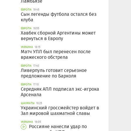
Ламбьязе
ЕВРОПА
19:45
Сын легенды футбола остался без
клуба
ЕВРОПА
18:55
Хавбек сборной Аргентины может
вернуться в Европу
УКРАИНА
18:15
Матч УПЛ был перенесен после
вражеского обстрела
ЕВРОПА
17:40
Ливерпуль готовит серьезное
предложение по Барколя
ЕВРОПА
17:10
Середняк АПЛ подписал экс-игрока
Арсенала
ШАХМАТЫ
16:25
Украинский гроссмейстер войдет в
Зал мировой шахматной славы
УКРАИНА
16:05
Россияне нанесли удар по