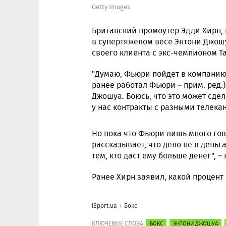
Getty Images
Британский промоутер Эдди Хирн,
в супертяжелом весе Энтони Джошу
своего клиента с экс-чемпионом Та
"Думаю, Фьюри пойдет в компанию 
ранее работал Фьюри – прим. ред.
Джошуа. Боюсь, что это может сде
у нас контракты с разными телека
Но пока что Фьюри лишь много гов
рассказывает, что дело не в деньг
тем, кто даст ему больше денег", 
Ранее Хирн заявил, какой процен
iSport.ua
Бокс
КЛЮЧЕВЫЕ СЛОВА:
БОКС
ЭНТОНИ ДЖОШУА