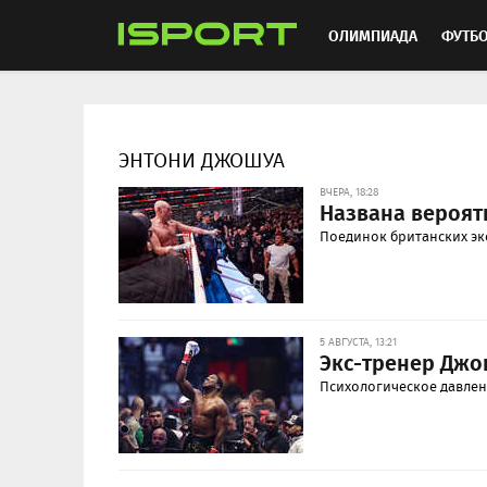
ОЛИМПИАДА
ФУТБ
ХОККЕЙ
ММА
АВ
ЭНТОНИ ДЖОШУА
ВЧЕРА, 18:28
Названа вероят
Поединок британских эк
5 АВГУСТА, 13:21
Экс-тренер Джо
Психологическое давлен