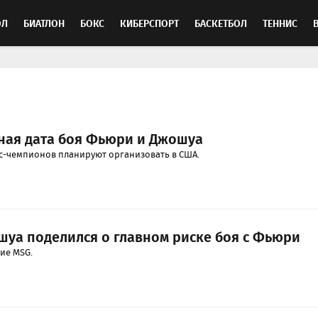
ОЛ
БИАТЛОН
БОКС
КИБЕРСПОРТ
БАСКЕТБОЛ
ТЕННИС
ТОСПОРТ
ная дата боя Фьюри и Джошуа
с-чемпионов планируют организовать в США.
шуа поделился о главном риске боя с Фьюри
ие MSG.