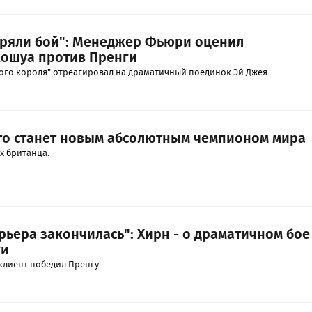
еряли бой": Менеджер Фьюри оценил
ошуа против Пренги
ого короля" отреагировал на драматичный поединок Эй Джея.
кто станет новым абсолютным чемпионом мира
х британца.
арьера закончилась": Хирн - о драматичном бое
ги
 клиент победил Пренгу.