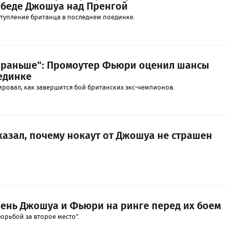
беде Джошуа над Пренгой
тупление британца в последнем поединке.
то раньше": Промоутер Фьюри оценил шансы
единке
ровал, как завершится бой британских экс-чемпионов.
казал, почему нокаут от Джошуа не страшен
.
вень Джошуа и Фьюри на ринге перед их боем
борьбой за второе место".