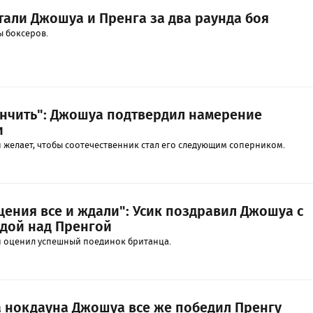
тали Джошуа и Пренга за два раунда боя
ы боксеров.
ончить": Джошуа подтвердил намерение
и
 желает, чтобы соотечественник стал его следующим соперником.
щения все и ждали": Усик поздравил Джошуа с
дой над Пренгой
 оценил успешный поединок британца.
а нокдауна Джошуа все же победил Пренгу