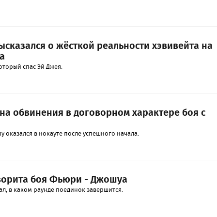
ысказался о жёсткой реальности хэвивейта на
а
который спас Эй Джея.
 на обвинения в договорном характере боя с
у оказался в нокауте после успешного начала.
ворита боя Фьюри - Джошуа
л, в каком раунде поединок завершится.