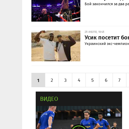
Бой закончился за два р
25 ИЮЛЯ, 19:45
Усик посетит б
Украинский экс-чемпион
1
2
3
4
5
6
7
ВИДЕО