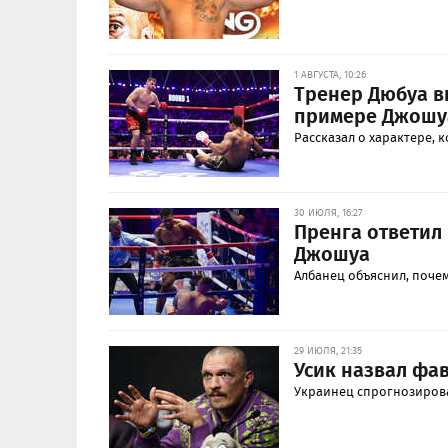
1 АВГУСТА, 10:26
Тренер Дюбуа в
примере Джошу
Рассказал о характере, 
30 ИЮЛЯ, 16:27
Пренга ответил
Джошуа
Албанец объяснил, почем
29 ИЮЛЯ, 21:35
Усик назвал фа
Украинец спрогнозирова