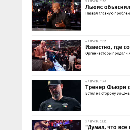
5 АВГУСТА, 11:50
Льюис объяснил
Назвал главную проблем
4 АВГУСТА, 12:25
Известно, где 
Организаторы продали 
4 АВГУСТА, 11:49
Тренер Фьюри 
Встал на сторону Эй-Дже
3 АВГУСТА, 23:32
"Думал, что вс