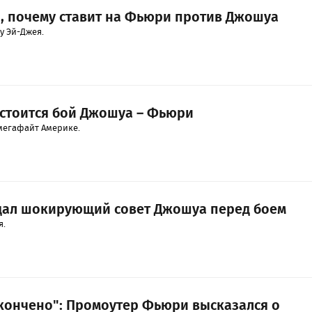
, почему ставит на Фьюри против Джошуа
у Эй-Джея.
состоится бой Джошуа – Фьюри
мегафайт Америке.
дал шокирующий совет Джошуа перед боем
я.
е кончено": Промоутер Фьюри высказался о