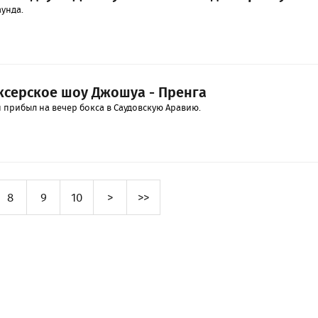
аунда.
оксерское шоу Джошуа - Пренга
 прибыл на вечер бокса в Саудовскую Аравию.
8
9
10
>
>>