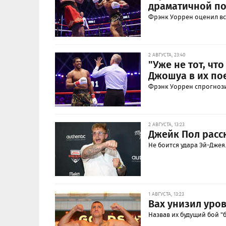
драматичной по
Фрэнк Уоррен оценил вс
2 АВГУСТА, 23:40
"Уже не тот, ч
Джошуа в их по
Фрэнк Уоррен спрогнози
2 АВГУСТА, 13:23
Джейк Пол расс
Не боится удара Эй-Джея
1 АВГУСТА, 13:23
Вах унизил уро
Назвав их будущий бой "