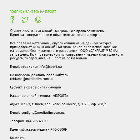
ПОДПИСЫВАЙТЕСЬ НА ISPORT
© 2009-2025 ООО «САНЛАЙТ МЕДИА». Все права защищены.
iSport.ua - оперативные и объективные новости спорта.
Все права на материалы, опубликованные на данном ресурсе,
принадлежат ООО «САНЛАЙТ МЕДИА». Какое-либо использование
материалов без письменного разрешения ООО «САНЛАЙТ МЕДИА»
запрещено. При правомерном использовании материалов с данного
ресурса, гиперссылка на iSport.ua обязательна.
E-mail редакции:
info@isport.ua
По вопросам рекламы обращайтесь:
reklama@mediadim.com.ua
Субъект в сфере онлайн-медиа
Название онлайн-медиа - «ISPORT»
Адрес: 02091, г. Киев, Харьковское шоссе, д. 172-Б, оф. 208/1
E-mail: sunlight@mediadim.com.ua
Телефон: 044-205-43-00
Идентификатор медиа - R40-06065
Контакты