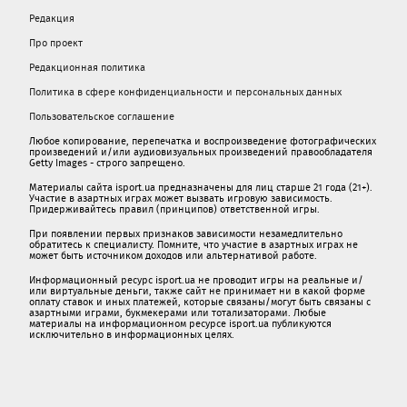
Редакция
Про проект
Редакционная политика
Политика в сфере конфиденциальности и персональных данных
Пользовательское соглашение
Любое копирование, перепечатка и воспроизведение фотографических
произведений и/или аудиовизуальных произведений правообладателя
Getty Images - строго запрещено.
Материалы сайта isport.ua предназначены для лиц старше 21 года (21+).
Участие в азартных играх может вызвать игровую зависимость.
Придерживайтесь правил (принципов) ответственной игры.
При появлении первых признаков зависимости незамедлительно
обратитесь к специалисту. Помните, что участие в азартных играх не
может быть источником доходов или альтернативой работе.
Информационный ресурс isport.ua не проводит игры на реальные и/
или виртуальные деньги, также сайт не принимает ни в какой форме
oплaту ставок и иных платежей, которые связаны/могут быть связаны c
азартными игрaми, букмекерами или тотализаторами. Любые
материалы на информационном ресурсе isport.ua публикуютcя
исключительно в информационных целях.