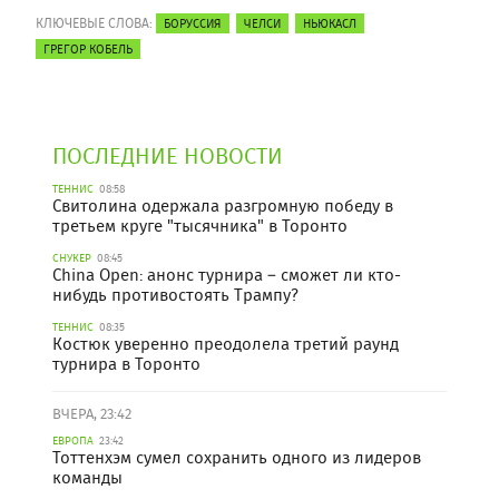
КЛЮЧЕВЫЕ СЛОВА:
БОРУССИЯ
ЧЕЛСИ
НЬЮКАСЛ
ГРЕГОР КОБЕЛЬ
ПОСЛЕДНИЕ НОВОСТИ
ТЕННИС
08:58
Свитолина одержала разгромную победу в
третьем круге "тысячника" в Торонто
СНУКЕР
08:45
China Open: анонс турнира – сможет ли кто-
нибудь противостоять Трампу?
ТЕННИС
08:35
Костюк уверенно преодолела третий раунд
турнира в Торонто
ВЧЕРА, 23:42
ЕВРОПА
23:42
Тоттенхэм сумел сохранить одного из лидеров
команды