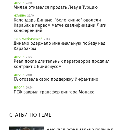
ЕВРОПА
23:05
Милан отказался продать Леау в Турцию
УКРАИНА
22:40
Календарь Динамо: "бело-синие" одолели
Карабах в первом матче квалификации Лиги
конференций
ЛИГА КОНФЕРЕНЦИЙ
21:58
Динамо одержало минимальную победу над
Карабахом
ЕВРОПА
21:30
Реал после длительных переговоров продлил
контракт с Винисиусом
ЕВРОПА
20:55
FA отозвала свою поддержку Инфантино
ЕВРОПА
20:54
ПСЖ закрыл трансфер вингера Монако
СТАТЬИ ПО ТЕМЕ
Ньюкасл официально получил