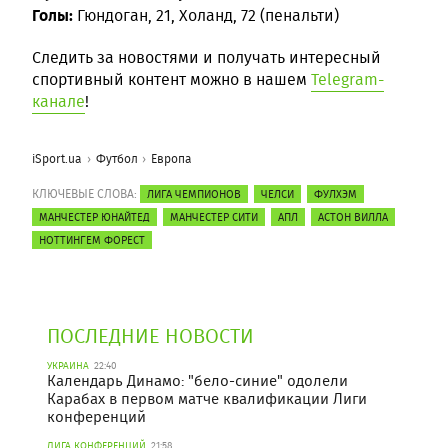
Голы:
Гюндоган, 21, Холанд, 72 (пенальти)
Следить за новостями и получать интересный
спортивный контент можно в нашем
Telegram-
канале
!
iSport.ua
Футбол
Европа
КЛЮЧЕВЫЕ СЛОВА:
ЛИГА ЧЕМПИОНОВ
ЧЕЛСИ
ФУЛХЭМ
МАНЧЕСТЕР ЮНАЙТЕД
МАНЧЕСТЕР СИТИ
АПЛ
АСТОН ВИЛЛА
НОТТИНГЕМ ФОРЕСТ
ПОСЛЕДНИЕ НОВОСТИ
УКРАИНА
22:40
Календарь Динамо: "бело-синие" одолели
Карабах в первом матче квалификации Лиги
конференций
ЛИГА КОНФЕРЕНЦИЙ
21:58