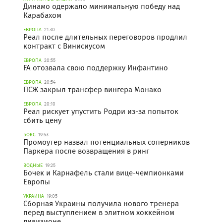
Динамо одержало минимальную победу над
Карабахом
ЕВРОПА
21:30
Реал после длительных переговоров продлил
контракт с Винисиусом
ЕВРОПА
20:55
FA отозвала свою поддержку Инфантино
ЕВРОПА
20:54
ПСЖ закрыл трансфер вингера Монако
ЕВРОПА
20:10
Реал рискует упустить Родри из-за попыток
сбить цену
БОКС
19:53
Промоутер назвал потенциальных соперников
Паркера после возвращения в ринг
ВОДНЫЕ
19:25
Бочек и Карнафель стали вице-чемпионками
Европы
УКРАИНА
19:05
Сборная Украины получила нового тренера
перед выступлением в элитном хоккейном
дивизионе