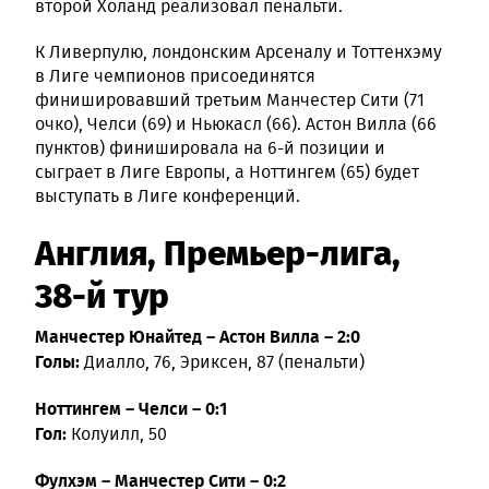
второй Холанд реализовал пенальти.
К Ливерпулю, лондонским Арсеналу и Тоттенхэму
в Лиге чемпионов присоединятся
финишировавший третьим Манчестер Сити (71
очко), Челси (69) и Ньюкасл (66). Астон Вилла (66
пунктов) финишировала на 6-й позиции и
сыграет в Лиге Европы, а Ноттингем (65) будет
выступать в Лиге конференций.
Англия, Премьер-лига,
38-й тур
Манчестер Юнайтед – Астон Вилла – 2:0
Голы:
Диалло, 76, Эриксен, 87 (пенальти)
Ноттингем – Челси – 0:1
Гол:
Колуилл, 50
Фулхэм – Манчестер Сити – 0:2