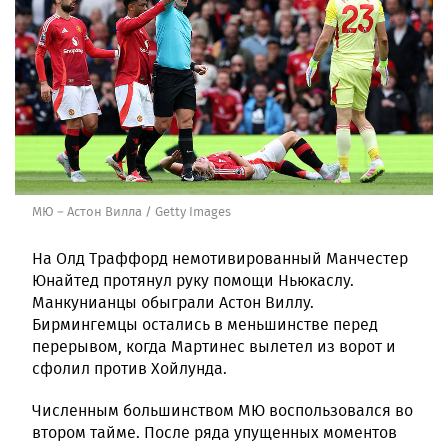
МЮ – Астон Вилла / Getty Images
На Олд Траффорд немотивированный Манчестер
Юнайтед протянул руку помощи Ньюкаслу.
Манкунианцы обыграли Астон Виллу.
Бирмингемцы остались в меньшинстве перед
перерывом, когда Мартинес вылетел из ворот и
сфолил против Хойлунда.
Численным большинством МЮ воспользовался во
втором тайме. После ряда упущенных моментов