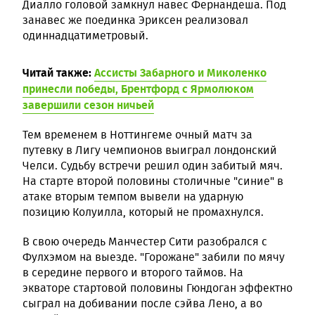
Диалло головой замкнул навес Фернандеша. Под
занавес же поединка Эриксен реализовал
одиннадцатиметровый.
Читай также:
Ассисты Забарного и Миколенко
принесли победы, Брентфорд с Ярмолюком
завершили сезон ничьей
Тем временем в Ноттингеме очный матч за
путевку в Лигу чемпионов выиграл лондонский
Челси. Судьбу встречи решил один забитый мяч.
На старте второй половины столичные "синие" в
атаке вторым темпом вывели на ударную
позицию Колуилла, который не промахнулся.
В свою очередь Манчестер Сити разобрался с
Фулхэмом на выезде. "Горожане" забили по мячу
в середине первого и второго таймов. На
экваторе стартовой половины Гюндоган эффектно
сыграл на добивании после сэйва Лено, а во