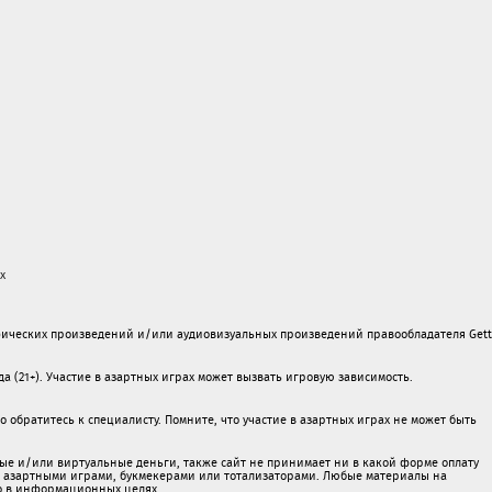
х
ических произведений и/или аудиовизуальных произведений правообладателя Gett
а (21+). Участие в азартных играх может вызвать игровую зависимость.
обратитесь к специалисту. Помните, что участие в азартных играх не может быть
ые и/или виртуальные деньги, также сайт не принимает ни в какой форме oплaту
 c азартными игрaми, букмекерами или тотализаторами. Любые материалы на
о в информационных целях.