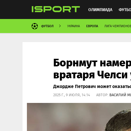
ОЛИМПИАДА
ФУТБ
ФУТБОЛ
ЕВРОПА
УКРАИНА
ЛИГА ЧЕМПИОНО
ХОККЕЙ
ММА
АВ
Борнмут намер
вратаря Челси
Джордже Петрович может оказаться
2025 Г., 9 ИЮЛЯ, 14:14 АВТОР:
ВАСИЛИЙ М