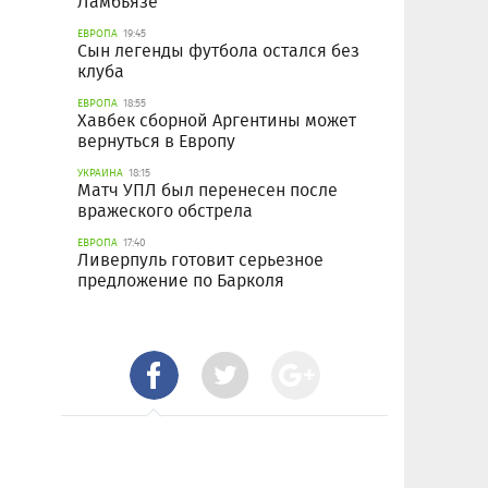
Ламбьязе
ЕВРОПА
19:45
Сын легенды футбола остался без
клуба
ЕВРОПА
18:55
Хавбек сборной Аргентины может
вернуться в Европу
УКРАИНА
18:15
Матч УПЛ был перенесен после
вражеского обстрела
ЕВРОПА
17:40
Ливерпуль готовит серьезное
предложение по Барколя