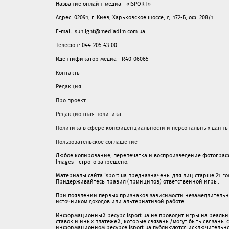
Название онлайн-медиа - «ISPORT»
Адрес: 02091, г. Киев, Харьковское шоссе, д. 172-Б, оф. 208/1
E-mail: sunlight@mediadim.com.ua
Телефон: 044-205-43-00
Идентификатор медиа - R40-06065
Контакты
Редакция
Про проект
Редакционная политика
Политика в сфере конфиденциальности и персональных данны
Пользовательское соглашение
Любое копирование, перепечатка и воспроизведение фотограф
Images - строго запрещено.
Материалы сайта isport.ua предназначены для лиц старше 21 год
Придерживайтесь правил (принципов) ответственной игры.
При появлении первых признаков зависимости незамедлительно 
источником доходов или альтернативой работе.
Информационный ресурс isport.ua не проводит игры на реальн
ставок и иных платежей, которые связаны/могут быть связаны
информационном ресурсе isport.ua публикуютcя исключительн