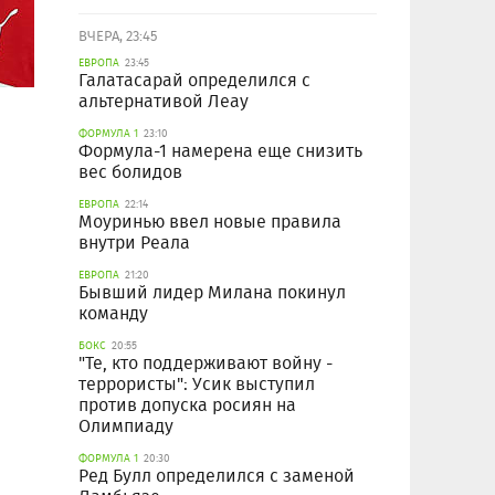
ВЧЕРА, 23:45
ЕВРОПА
23:45
Галатасарай определился с
альтернативой Леау
ФОРМУЛА 1
23:10
Формула-1 намерена еще снизить
вес болидов
ЕВРОПА
22:14
Моуринью ввел новые правила
внутри Реала
ЕВРОПА
21:20
Бывший лидер Милана покинул
команду
БОКС
20:55
"Те, кто поддерживают войну -
террористы": Усик выступил
против допуска росиян на
Олимпиаду
ФОРМУЛА 1
20:30
Ред Булл определился с заменой