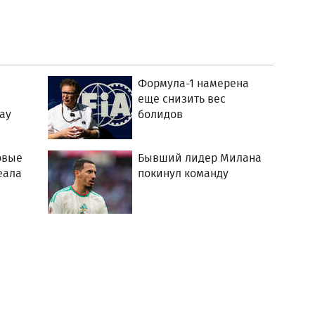
Формула-1 намерена
еще снизить вес
ау
болидов
овые
Бывший лидер Милана
еала
покинул команду