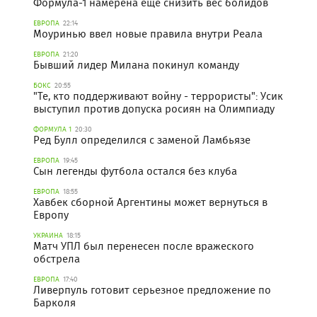
Формула-1 намерена еще снизить вес болидов
ЕВРОПА
22:14
Моуринью ввел новые правила внутри Реала
ЕВРОПА
21:20
Бывший лидер Милана покинул команду
БОКС
20:55
"Те, кто поддерживают войну - террористы": Усик
выступил против допуска росиян на Олимпиаду
ФОРМУЛА 1
20:30
Ред Булл определился с заменой Ламбьязе
ЕВРОПА
19:45
Сын легенды футбола остался без клуба
ЕВРОПА
18:55
Хавбек сборной Аргентины может вернуться в
Европу
УКРАИНА
18:15
Матч УПЛ был перенесен после вражеского
обстрела
ЕВРОПА
17:40
Ливерпуль готовит серьезное предложение по
Барколя