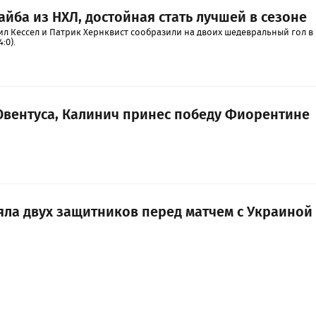
йба из НХЛ, достойная стать лучшей в сезоне
л Кессел и Патрик Хернквист сообразили на двоих шедевральный гол в
:0).
 Ювентуса, Калинич принес победу Фиорентине
яла двух защитников перед матчем с Украиной