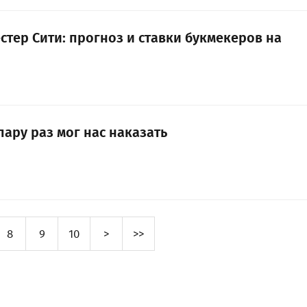
стер Сити: прогноз и ставки букмекеров на
пару раз мог нас наказать
8
9
10
>
>>