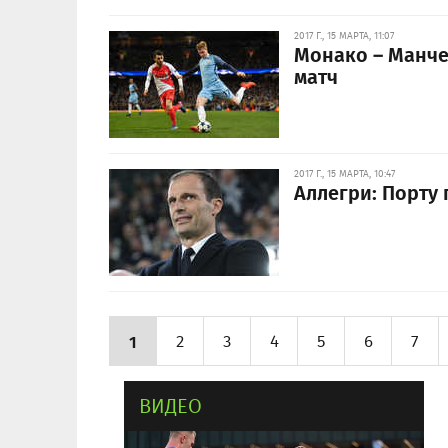
2017 Г., 15 МАРТА, 11:07
Монако – Манче
матч
2017 Г., 15 МАРТА, 10:47
Аллегри: Порту 
1
2
3
4
5
6
7
ВИДЕО