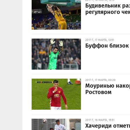
Будивельник ра
регулярного че
2017 Г., 17 МАРТА, 13:51
Буффон близок 
2017 Г., 17 МАРТА, 00:20
Моуринью накор
Ростовом
2017 Г., 16 МАРТА, 15:51
Хачериди отмет