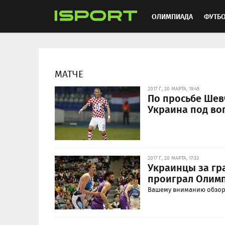
ОЛИМПИАДА
ФУТБ
ХОККЕЙ
ММА
АВ
МАТЧЕ
2017 Г., 20 МАРТА, 19:45
По просьбе Шевч
Украина под во
2017 Г., 20 МАРТА, 17:33
Украинцы за гр
проиграл Олим
Вашему вниманию обзор 