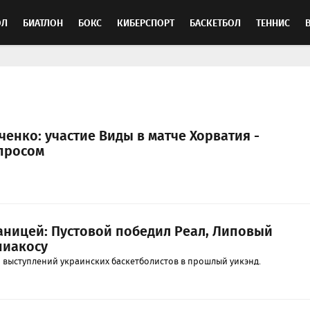
ОЛ
БИАТЛОН
БОКС
КИБЕРСПОРТ
БАСКЕТБОЛ
ТЕННИС
ТОСПОРТ
енко: участие Виды в матче Хорватия -
просом
аницей: Пустовой победил Реал, Липовый
пиакосу
выступлений украинских баскетболистов в прошлый уикэнд.