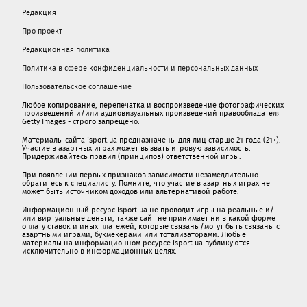
Редакция
Про проект
Редакционная политика
Политика в сфере конфиденциальности и персональных данных
Пользовательское соглашение
Любое копирование, перепечатка и воспроизведение фотографических
произведений и/или аудиовизуальных произведений правообладателя
Getty Images - строго запрещено.
Материалы сайта isport.ua предназначены для лиц старше 21 года (21+).
Участие в азартных играх может вызвать игровую зависимость.
Придерживайтесь правил (принципов) ответственной игры.
При появлении первых признаков зависимости незамедлительно
обратитесь к специалисту. Помните, что участие в азартных играх не
может быть источником доходов или альтернативой работе.
Информационный ресурс isport.ua не проводит игры на реальные и/
или виртуальные деньги, также сайт не принимает ни в какой форме
oплaту ставок и иных платежей, которые связаны/могут быть связаны c
азартными игрaми, букмекерами или тотализаторами. Любые
материалы на информационном ресурсе isport.ua публикуютcя
исключительно в информационных целях.