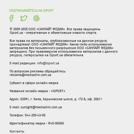
ПОДПИСЫВАЙТЕСЬ НА ISPORT
© 2009-2025 ООО «САНЛАЙТ МЕДИА». Все права защищены.
iSport.ua - оперативные и объективные новости спорта.
Все права на материалы, опубликованные на данном ресурсе,
принадлежат ООО «САНЛАЙТ МЕДИА». Какое-либо использование
материалов без письменного разрешения ООО «САНЛАЙТ МЕДИА»
запрещено. При правомерном использовании материалов с данного
ресурса, гиперссылка на iSport.ua обязательна.
E-mail редакции:
info@isport.ua
По вопросам рекламы обращайтесь:
reklama@mediadim.com.ua
Субъект в сфере онлайн-медиа
Название онлайн-медиа - «ISPORT»
Адрес: 02091, г. Киев, Харьковское шоссе, д. 172-Б, оф. 208/1
E-mail: sunlight@mediadim.com.ua
Телефон: 044-205-43-00
Идентификатор медиа - R40-06065
Контакты