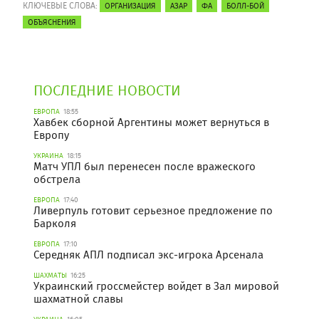
КЛЮЧЕВЫЕ СЛОВА:
ОРГАНИЗАЦИЯ
АЗАР
ФА
БОЛЛ-БОЙ
ОБЪЯСНЕНИЯ
ПОСЛЕДНИЕ НОВОСТИ
ЕВРОПА
18:55
Хавбек сборной Аргентины может вернуться в
Европу
УКРАИНА
18:15
Матч УПЛ был перенесен после вражеского
обстрела
ЕВРОПА
17:40
Ливерпуль готовит серьезное предложение по
Барколя
ЕВРОПА
17:10
Середняк АПЛ подписал экс-игрока Арсенала
ШАХМАТЫ
16:25
Украинский гроссмейстер войдет в Зал мировой
шахматной славы