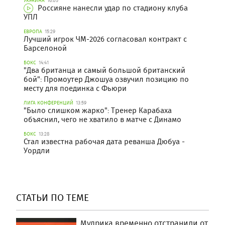
УКРАИНА
16:05
Россияне нанесли удар по стадиону клуба
УПЛ
ЕВРОПА
15:29
Лучший игрок ЧМ-2026 согласовал контракт с
Барселоной
БОКС
14:41
"Два британца и самый большой британский
бой": Промоутер Джошуа озвучил позицию по
месту для поединка с Фьюри
ЛИГА КОНФЕРЕНЦИЙ
13:59
"Было слишком жарко": Тренер Карабаха
объяснил, чего не хватило в матче с Динамо
БОКС
13:28
Стал известна рабочая дата реванша Дюбуа -
Уордли
СТАТЬИ ПО ТЕМЕ
Мудрика временно отстранили от