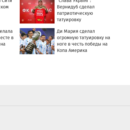
 Сити
"Слава Україні":
ском
Вернидуб сделал
патриотическую
татуировку
делала
Ди Мария сделал
есте в
огромную татуировку на
 на
ноге в честь победы на
Копа Америка