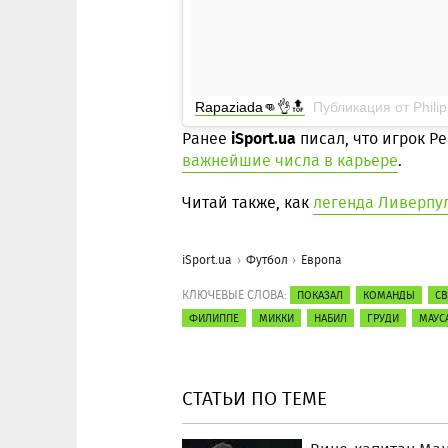
Rapaziada👊👌🔝
Публикация от Philip
iSport.ua
Ранее
писал, что игрок Р
важнейшие числа в карьере
.
Читай также, как
легенда Ливерпу
iSport.ua
Футбол
Европа
КЛЮЧЕВЫЕ СЛОВА:
ПОКАЗАЛ
КОМАНДЫ
С
ФИЛИППЕ
МИККИ
НАБИЛ
ГРУДИ
МАУС
СТАТЬИ ПО ТЕМЕ