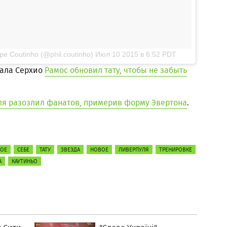
pe Coutinho (@phil.coutinho)
Июл 10 2015 в 6:52 PDT
еала Серхио
Рамос обновил тату, чтобы не забыть
ля разозлил фанатов, примерив форму Эвертона
.
ВОЕ
СЕБЕ
ТАТУ
ЗВЕЗДА
НОВОЕ
ЛИВЕРПУЛЯ
ТРЕНИРОВКЕ
А
КАУТИНЬО