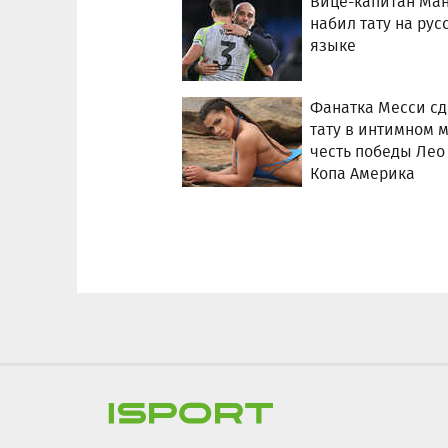
Вице-капитан Ман
набил тату на рус
языке
Фанатка Месси с
тату в интимном м
честь победы Лео
Копа Америка