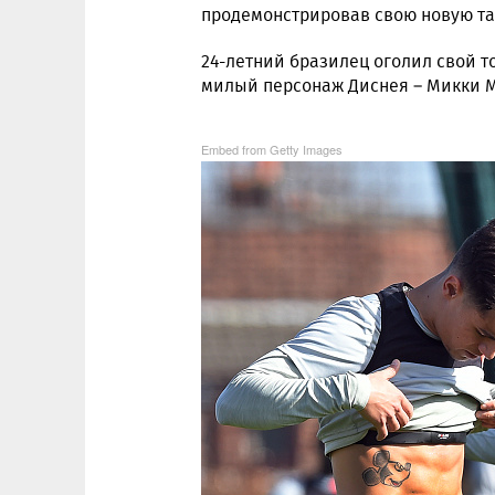
продемонстрировав свою новую та
24-летний бразилец оголил свой то
милый персонаж Диснея – Микки М
Embed from Getty Images