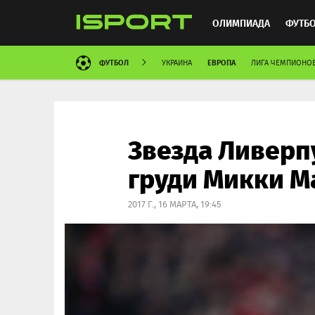
ОЛИМПИАДА
ФУТБ
ФУТБОЛ
ЕВРОПА
УКРАИНА
ЛИГА ЧЕМПИОНО
ХОККЕЙ
ММА
АВ
Звезда Ливерп
груди Микки М
2017 Г., 16 МАРТА, 19:45