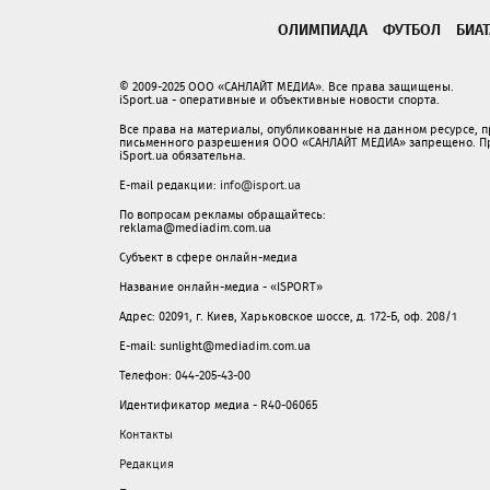
ОЛИМПИАДА
ФУТБОЛ
БИА
© 2009-2025 ООО «САНЛАЙТ МЕДИА». Все права защищены.
iSport.ua - оперативные и объективные новости спорта.
Все права на материалы, опубликованные на данном ресурсе, 
письменного разрешения ООО «САНЛАЙТ МЕДИА» запрещено. При
iSport.ua обязательна.
E-mail редакции:
info@isport.ua
По вопросам рекламы обращайтесь:
reklama@mediadim.com.ua
Субъект в сфере онлайн-медиа
Название онлайн-медиа - «ISPORT»
Адрес: 02091, г. Киев, Харьковское шоссе, д. 172-Б, оф. 208/1
E-mail: sunlight@mediadim.com.ua
Телефон: 044-205-43-00
Идентификатор медиа - R40-06065
Контакты
Редакция