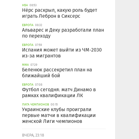
НБА
08:53
Нёрс раскрыл, какую роль будет
играть Леброн в Сиксерс
ЕВРОПА
08:32
Альварес и Деку разработали план
по переходу
ЕВРОПА
07:59
Испания может выйти из ЧМ-2030
из-за мигрантов
ММА
07:29
Беленюк рассекретил план на
ближайший бой
ЕВРОПА
07:08
Футбол сегодня: матч Динамо в
рамках квалификации ЛК
ЛИГА ЧЕМПИОНОВ
00:15
Украинские клубы проиграли
первые матчи в квалификации
женской Лиги чемпионов
ВЧЕРА, 23:18