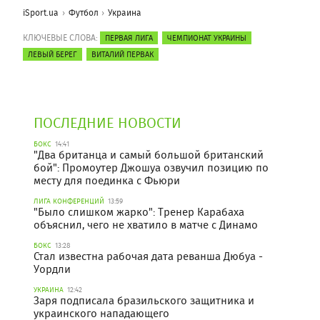
iSport.ua
Футбол
Украина
КЛЮЧЕВЫЕ СЛОВА:
ПЕРВАЯ ЛИГА
ЧЕМПИОНАТ УКРАИНЫ
ЛЕВЫЙ БЕРЕГ
ВИТАЛИЙ ПЕРВАК
ПОСЛЕДНИЕ НОВОСТИ
БОКС
14:41
"Два британца и самый большой британский
бой": Промоутер Джошуа озвучил позицию по
месту для поединка с Фьюри
ЛИГА КОНФЕРЕНЦИЙ
13:59
"Было слишком жарко": Тренер Карабаха
объяснил, чего не хватило в матче с Динамо
БОКС
13:28
Стал известна рабочая дата реванша Дюбуа -
Уордли
УКРАИНА
12:42
Заря подписала бразильского защитника и
украинского нападающего