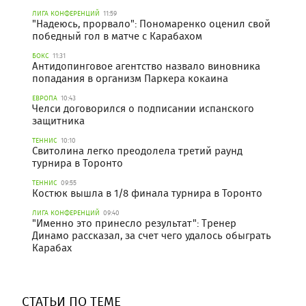
ЛИГА КОНФЕРЕНЦИЙ
11:59
"Надеюсь, прорвало": Пономаренко оценил свой
победный гол в матче с Карабахом
БОКС
11:31
Антидопинговое агентство назвало виновника
попадания в организм Паркера кокаина
ЕВРОПА
10:43
Челси договорился о подписании испанского
защитника
ТЕННИС
10:10
Свитолина легко преодолела третий раунд
турнира в Торонто
ТЕННИС
09:55
Костюк вышла в 1/8 финала турнира в Торонто
ЛИГА КОНФЕРЕНЦИЙ
09:40
"Именно это принесло результат": Тренер
Динамо рассказал, за счет чего удалось обыграть
Карабах
СТАТЬИ ПО ТЕМЕ