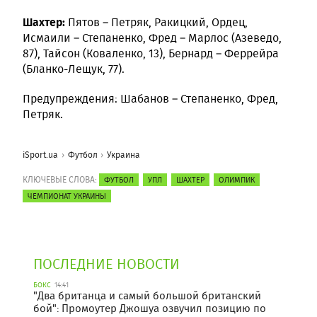
Шахтер:
Пятов – Петряк, Ракицкий, Ордец,
Исмаили – Степаненко, Фред – Марлос (Азеведо,
87), Тайсон (Коваленко, 13), Бернард – Феррейра
(Бланко-Лещук, 77).
Предупреждения: Шабанов – Степаненко, Фред,
Петряк.
iSport.ua
Футбол
Украина
КЛЮЧЕВЫЕ СЛОВА:
ФУТБОЛ
УПЛ
ШАХТЕР
ОЛИМПИК
ЧЕМПИОНАТ УКРАИНЫ
ПОСЛЕДНИЕ НОВОСТИ
БОКС
14:41
"Два британца и самый большой британский
бой": Промоутер Джошуа озвучил позицию по