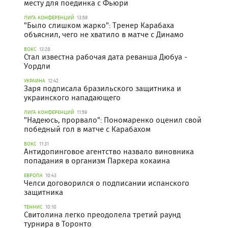
месту для поединка с Фьюри
ЛИГА КОНФЕРЕНЦИЙ
13:59
"Было слишком жарко": Тренер Карабаха
объяснил, чего не хватило в матче с Динамо
БОКС
13:28
Стал известна рабочая дата реванша Дюбуа -
Уордли
УКРАИНА
12:42
Заря подписала бразильского защитника и
украинского нападающего
ЛИГА КОНФЕРЕНЦИЙ
11:59
"Надеюсь, прорвало": Пономаренко оценил свой
победный гол в матче с Карабахом
БОКС
11:31
Антидопинговое агентство назвало виновника
попадания в организм Паркера кокаина
ЕВРОПА
10:43
Челси договорился о подписании испанского
защитника
ТЕННИС
10:10
Свитолина легко преодолела третий раунд
турнира в Торонто