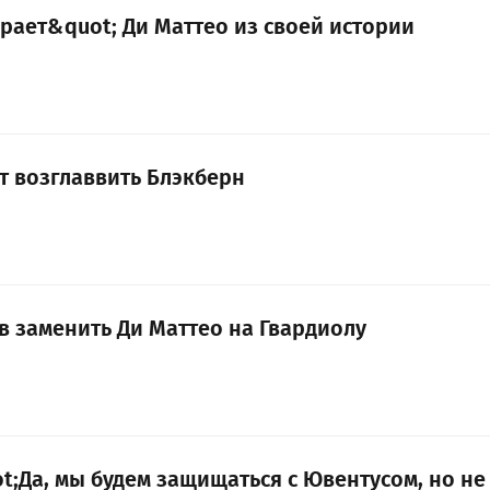
рает&quot; Ди Маттео из своей истории
т возглаввить Блэкберн
в заменить Ди Маттео на Гвардиолу
t;Да, мы будем защищаться с Ювентусом, но не