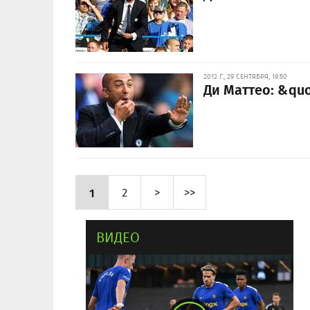
2012 Г., 29 СЕНТЯБРЯ, 19:50
Ди Маттео: &qu
1
2
>
>>
ВИДЕО