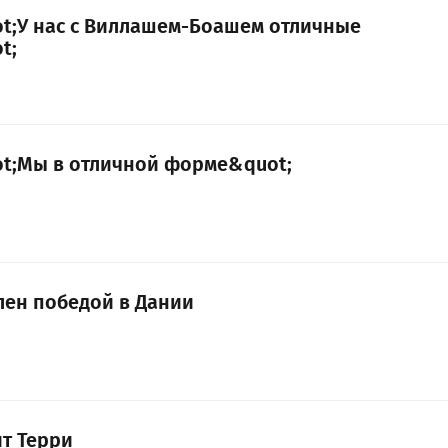
ot;У нас с Виллашем-Боашем отличные
t;
ot;Мы в отличной форме&quot;
лен победой в Дании
ит Терри