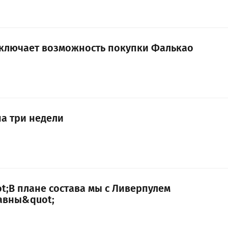
сключает возможность покупки Фалькао
на три недели
t;В плане состава мы с Ливерпулем
авны&quot;