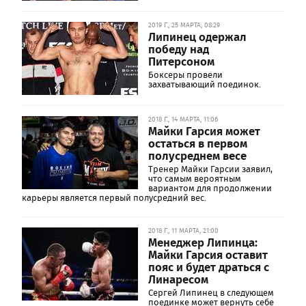
2019 Г., 25 МАРТА, 08:29
Липинец одержал
победу над
Питерсоном
Боксеры провели
захватывающий поединок.
2018 Г., 14 МАРТА, 11:06
Майки Гарсия может
остаться в первом
полусреднем весе
Тренер Майки Гарсии заявил,
что самым вероятным
вариантом для продолжении
карьеры является первый полусредний вес.
2018 Г., 11 МАРТА, 21:00
Менеджер Липинца:
Майки Гарсия оставит
пояс и будет драться с
Линаресом
Сергей Липинец в следующем
поединке может вернуть себе