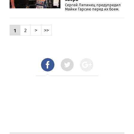
Сергей Липинец предупредил
Майки Гарсию перед их боем.
1
2
>
>>