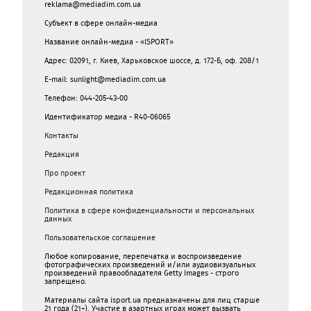
reklama@mediadim.com.ua
Субъект в сфере онлайн-медиа
Название онлайн-медиа - «ISPORT»
Адрес: 02091, г. Киев, Харьковское шоссе, д. 172-Б, оф. 208/1
E-mail: sunlight@mediadim.com.ua
Телефон: 044-205-43-00
Идентификатор медиа - R40-06065
Контакты
Редакция
Про проект
Редакционная политика
Политика в сфере конфиденциальности и персональных
данных
Пользовательское соглашение
Любое копирование, перепечатка и воспроизведение
фотографических произведений и/или аудиовизуальных
произведений правообладателя Getty Images - строго
запрещено.
Материалы сайта isport.ua предназначены для лиц старше
21 года (21+). Участие в азартных играх может вызвать