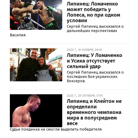
Липинец: Ломаченко
может победить у
Лопеса, но при одном
условии
Сергей Липинец высказался о
дальнейших перспективах
Василия.
2020 Г., 19 НОЯБРЯ, 09:45
Липинец: У Ломаченко
и Усика отсутствует
сильный удар
Сергей Липинец высказался о
последних боя украинских
боксеров.
2020 Г., 25 ОКТЯБРЯ, 07:51
Липинец и Клейтон не
определили
временного чемпиона
мира в полусреднем
весе
Судьи поединка не смогли выделить победителя.