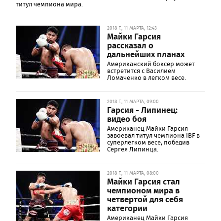
титул чемпиона мира.
2018 Г., 11 МАРТА, 12:43
Майки Гарсия
рассказал о
дальнейших планах
Американский боксер может
встретится с Василием
Ломаченко в легком весе.
2018 Г., 11 МАРТА, 09:00
Гарсия - Липинец:
видео боя
Американец Майки Гарсия
завоевал титул чемпиона IBF в
суперлегком весе, победив
Сергея Липинца.
2018 Г., 11 МАРТА, 08:00
Майки Гарсия стал
чемпионом мира в
четвертой для себя
категории
Американец Майки Гарсия