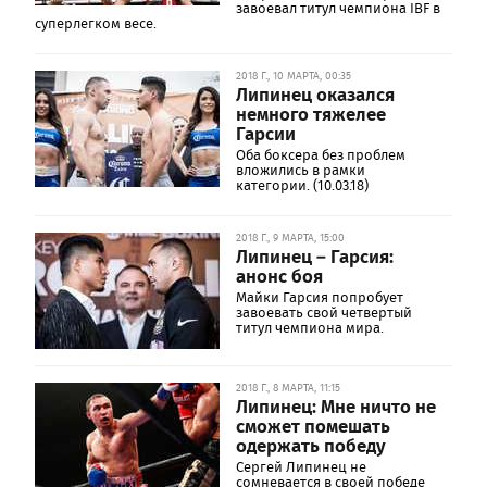
завоевал титул чемпиона IBF в
суперлегком весе.
2018 Г., 10 МАРТА, 00:35
Липинец оказался
немного тяжелее
Гарсии
Оба боксера без проблем
вложились в рамки
категории. (10.03.18)
2018 Г., 9 МАРТА, 15:00
Липинец – Гарсия:
анонс боя
Майки Гарсия попробует
завоевать свой четвертый
титул чемпиона мира.
2018 Г., 8 МАРТА, 11:15
Липинец: Мне ничто не
сможет помешать
одержать победу
Сергей Липинец не
сомневается в своей победе