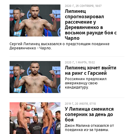
2020 Г., 25 СЕНТЯБРЯ, 18:07
Липинец
спрогнозировал
рассечение у
Деревянченко в
восьмом раунде боя с
Чарло
Сергей Липинец высказался о предстоящем поединке
Деревянченко - Чарло.
2020 Г., 1 МАРТА, 15:02
Липинец хочет выйти
на ринг с Гарсией
Россиянин предложил
американцу свою
кандидатуру.
2019 Г., 20 ИЮЛЯ, 07:10
У Липинца сменился
соперник за день до
боя
Джон Малина отказался от
поединка из-за травмы.