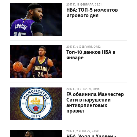
2017 Г., 13 ФЕВРАЛЯ, 08:51
НБА: ТОП-5 моментов
игрового дня
2017 Г., 4 ФЕВРАЛЯ, 09:52
Топ-10 данков НБА в
январе
2017 Г., 11 ЯНВАРЯ, 20:16
FA обвинила Манчестер
Сити в нарушении
антидопинговых
правил
2017 Г., 2 ЯНВАРЯ, 23:59
НБА. Уолл и Харден -