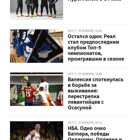
2017 Г., 16 ЯНВАРЯ, 12:46
Остался один: Реал
стал предпоследним
клубом Топ-5
чемпионатов,
проигравшим в сезоне
2017 Г., 10 ЯНВАРЯ, 12:58
Валенсия споткнулась
в борьбе за
выживание:
перестрелка
левантийцев с
Осасуной
2017 Г., 10 ЯНВАРЯ, 07:13
НБА. Одно очко
Батлера, победы
Оклахомы, Орлеана и