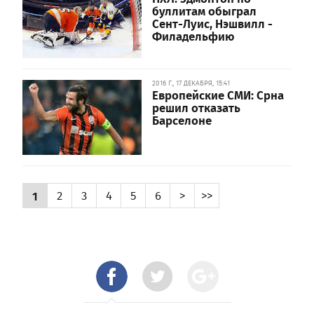
буллитам обыграл
Сент-Луис, Нэшвилл -
Филадельфию
2016 Г., 17 ДЕКАБРЯ, 15:41
Европейские СМИ: Срна
решил отказать
Барселоне
1
2
3
4
5
6
>
>>