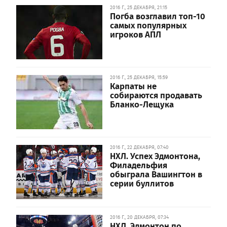
2016 Г., 25 ДЕКАБРЯ, 21:15
Погба возглавил топ-10
самых популярных
игроков АПЛ
2016 Г., 25 ДЕКАБРЯ, 15:59
Карпаты не
собираются продавать
Бланко-Лещука
2016 Г., 22 ДЕКАБРЯ, 07:40
НХЛ. Успех Эдмонтона,
Филадельфия
обыграла Вашингтон в
серии буллитов
2016 Г., 20 ДЕКАБРЯ, 07:34
НХЛ. Эдмонтон по