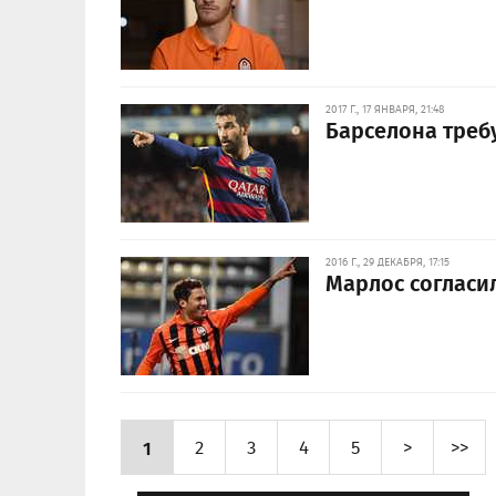
2017 Г., 17 ЯНВАРЯ, 21:48
Барселона требу
2016 Г., 29 ДЕКАБРЯ, 17:15
Марлос согласи
1
2
3
4
5
>
>>