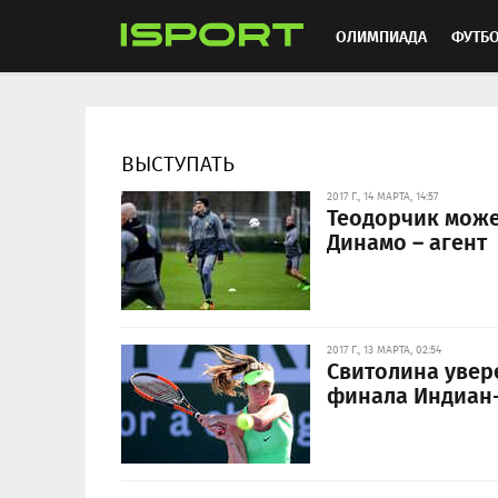
ОЛИМПИАДА
ФУТБ
ХОККЕЙ
ММА
АВ
ВЫСТУПАТЬ
2017 Г., 14 МАРТА, 14:57
Теодорчик может
Динамо – агент
2017 Г., 13 МАРТА, 02:54
Свитолина увер
финала Индиан-