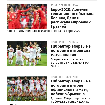
2019 Г., 8 СЕНТЯБРЯ, 21:44
Евро-2020: Армения
сенсационно обыграла
Боснию, Дания
расписала мировую с
Грузией
Состоялись очередные матчи отбора на Евро-2020.
2018 Г., 17 ОКТЯБРЯ, 09:45
Гибралтар впервые в
истории выиграл два
матча подряд
Сборная всего в своей
истории выиграла четыре
матча.
2018 Г., 13 ОКТЯБРЯ, 22:00
Гибралтар впервые в
истории выиграл
официальный матч,
победив Армению
До этого Гибралтар дважды
побеждал в товарищеских
матчах.