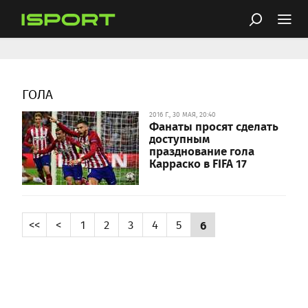
ГОЛА
2016 Г., 30 МАЯ, 20:40
Фанаты просят сделать
доступным
празднование гола
Карраско в FIFA 17
<<
<
1
2
3
4
5
6