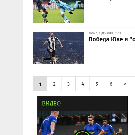
2016 Г., 8 ДЕКАБРЯ, 11:29
Победа Юве и "
1
2
3
4
5
6
>
ВИДЕО