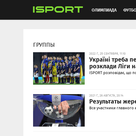
ОЛИМПИАДА
ФУТБ
ХОККЕЙ
ММА
АВ
ГРУППЫ
2022 Г., 25 СЕНТЯБРЯ, 11:10
Україні треба п
розклади Ліги н
ISPORT розповідає, що по
2021 Г., 26 АВГУСТА, 20:14
Результаты жер
Все участники главного 