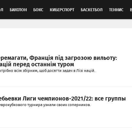
ОЛ
БИАТЛОН
БОКС
КИБЕРСПОРТ
БАСКЕТБОЛ
ТЕННИС
ТОСПОРТ
еремагати, Франція під загрозою вильоту:
ацій перед останнім туром
трібно всім збірним, щоб досягти задач в Лізі націй.
ебьевки Лиги чемпионов-2021/22: все группы
еврокубкового турнира узнали своих соперников.