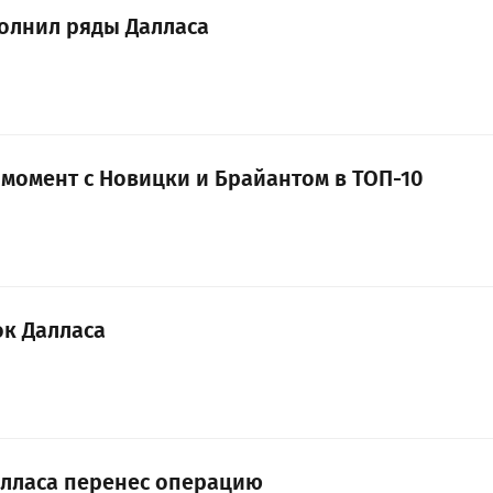
полнил ряды Далласа
момент с Новицки и Брайантом в ТОП-10
ок Далласа
алласа перенес операцию