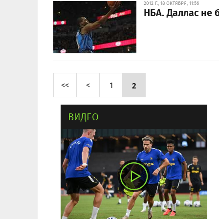
2012 Г., 18 ОКТЯБРЯ, 11:56
НБА. Даллас не 
<<
<
1
2
ВИДЕО