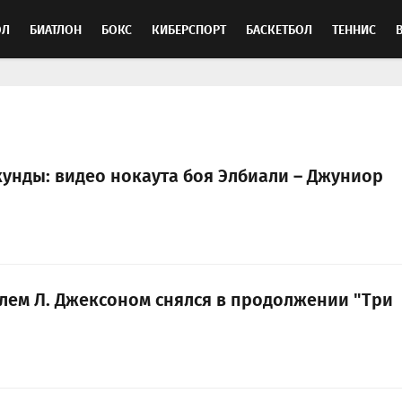
ОЛ
БИАТЛОН
БОКС
КИБЕРСПОРТ
БАСКЕТБОЛ
ТЕННИС
ТОСПОРТ
кунды: видео нокаута боя Элбиали – Джуниор
лем Л. Джексоном снялся в продолжении "Три