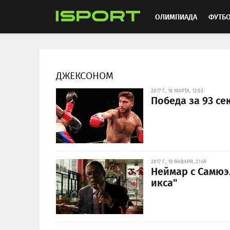
ОЛИМПИАДА
ФУТБ
ХОККЕЙ
ММА
АВ
ДЖЕКСОНОМ
2017 Г., 16 МАРТА, 12:03
Победа за 93 се
2017 Г., 18 ЯНВАРЯ, 21:45
Неймар с Самюэ
икса"