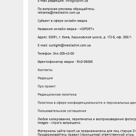
E-mail редакции:
info@isport.ua
По вопросам рекламы обращайтесь:
reklama@mediadim.com.ua
Субъект в сфере онлайн-медиа
Название онлайн-медиа - «ISPORT»
Адрес: 02091, г. Киев, Харьковское шоссе, д. 172-Б, оф. 208/1
E-mail: sunlight@mediadim.com.ua
Телефон: 044-205-43-00
Идентификатор медиа - R40-06065
Контакты
Редакция
Про проект
Редакционная политика
Политика в сфере конфиденциальности и персональных да
Пользовательское соглашение
Любое копирование, перепечатка и воспроизведение фотог
Images - строго запрещено.
Материалы сайта isport.ua предназначены для лиц старше 21 
Придерживайтесь правил (принципов) ответственной игры.