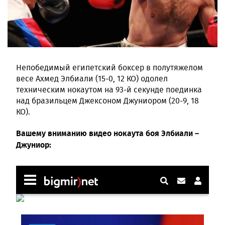
Непобедимый египетский боксер в полутяжелом
весе Ахмед Элбиали (15-0, 12 КО) одолел
техническим нокаутом на 93-й секунде поединка
над бразильцем Джексоном Джуниором (20-9, 18
КО).
Вашему вниманию видео нокаута боя Элбиали –
Джуниор: