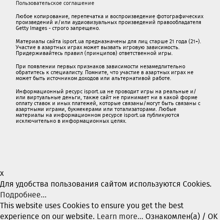
Пользовательское соглашение
Любое копирование, перепечатка и воспроизведение фотографических
произведений и/или аудиовизуальных произведений правообладателя
Getty Images - строго запрещено.
Материалы сайта isport.ua предназначены для лиц старше 21 года (21+).
Участие в азартных играх может вызвать игровую зависимость.
Придерживайтесь правил (принципов) ответственной игры.
При появлении первых признаков зависимости незамедлительно
обратитесь к специалисту. Помните, что участие в азартных играх не
может быть источником доходов или альтернативой работе.
Информационный ресурс isport.ua не проводит игры на реальные и/
или виртуальные деньги, также сайт не принимает ни в какой форме
oплaту ставок и иных платежей, которые связаны/могут быть связаны c
азартными игрaми, букмекерами или тотализаторами. Любые
материалы на информационном ресурсе isport.ua публикуютcя
исключительно в информационных целях.
x
Для удобства пользования сайтом используются Cookies.
Подробнее...
This website uses Cookies to ensure you get the best
experience on our website.
Learn more...
Ознакомлен(а) / OK