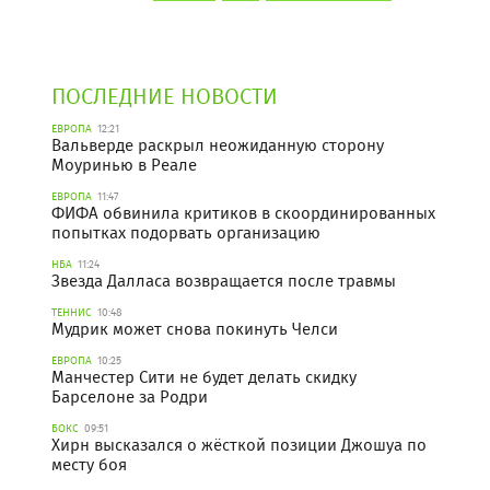
ПОСЛЕДНИЕ НОВОСТИ
ЕВРОПА
12:21
Вальверде раскрыл неожиданную сторону
Моуринью в Реале
ЕВРОПА
11:47
ФИФА обвинила критиков в скоординированных
попытках подорвать организацию
НБА
11:24
Звезда Далласа возвращается после травмы
ТЕННИС
10:48
Мудрик может снова покинуть Челси
ЕВРОПА
10:25
Манчестер Сити не будет делать скидку
Барселоне за Родри
БОКС
09:51
Хирн высказался о жёсткой позиции Джошуа по
месту боя