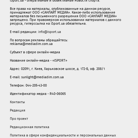
iSport.ua - оперативные и объективные новости спорта.
Все права на материалы, опубликованные на данном ресурсе,
принадлежат ООО «САНЛАЙТ МЕДИА». Какое-либо использование
материалов без письменного разрешения ООО «САНЛАЙТ МЕДИА»
запрещено. При правомерном использовании материалов с данного
ресурса, гиперссылка на iSport.ua обязательна.
E-mail редакции:
info@isport.ua
По вопросам рекламы обращайтесь:
reklama@mediadim.com.ua
Субъект в сфере онлайн-медиа
Название онлайн-медиа - «ISPORT»
Адрес: 02091, г. Киев, Харьковское шоссе, д. 172-Б, оф. 208/1
E-mail: sunlight@mediadim.com.ua
Телефон: 044-205-43-00
Идентификатор медиа - R40-06065
Контакты
Редакция
Про проект
Редакционная политика
Политика в сфере конфиденциальности и персональных данных