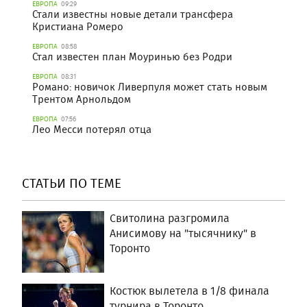
ЕВРОПА
09:29
Стали известны новые детали трансфера
Кристиана Ромеро
ЕВРОПА
08:58
Стал известен план Моуринью без Родри
ЕВРОПА
08:31
Романо: новичок Ливерпуля может стать новым
Трентом Арнольдом
ЕВРОПА
07:56
Лео Месси потерял отца
СТАТЬИ ПО ТЕМЕ
Свитолина разгромила
Анисимову на "тысячнику" в
Торонто
Костюк вылетела в 1/8 финала
турнира в Торонто