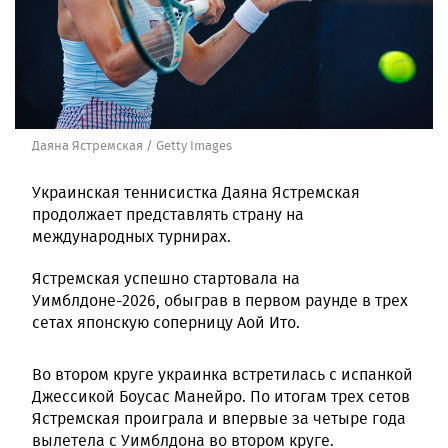
Даяна Ястремская / Getty Images
Украинская теннисистка Даяна Ястремская
продолжает представлять страну на
международных турнирах.
Ястремская успешно стартовала на
Уимблдоне-2026, обыграв в первом раунде в трех
сетах японскую соперницу Аой Ито.
Во втором круге украинка встретилась с испанкой
Джессикой Боусас Манейро. По итогам трех сетов
Ястремская проиграла и впервые за четыре года
вылетела с Уимблдона во втором круге.