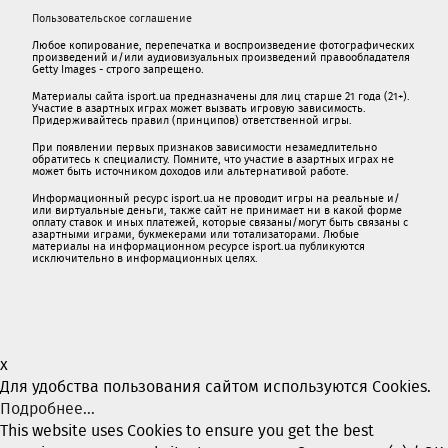
Пользовательское соглашение
Любое копирование, перепечатка и воспроизведение фотографических
произведений и/или аудиовизуальных произведений правообладателя
Getty Images - строго запрещено.
Материалы сайта isport.ua предназначены для лиц старше 21 года (21+).
Участие в азартных играх может вызвать игровую зависимость.
Придерживайтесь правил (принципов) ответственной игры.
При появлении первых признаков зависимости незамедлительно
обратитесь к специалисту. Помните, что участие в азартных играх не
может быть источником доходов или альтернативой работе.
Информационный ресурс isport.ua не проводит игры на реальные и/
или виртуальные деньги, также сайт не принимает ни в какой форме
oплaту ставок и иных платежей, которые связаны/могут быть связаны c
азартными игрaми, букмекерами или тотализаторами. Любые
материалы на информационном ресурсе isport.ua публикуютcя
исключительно в информационных целях.
x
Для удобства пользования сайтом используются Cookies.
Подробнее...
This website uses Cookies to ensure you get the best