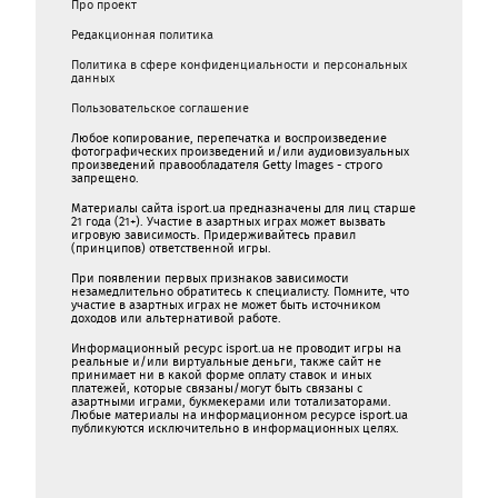
Про проект
Редакционная политика
Политика в сфере конфиденциальности и персональных
данных
Пользовательское соглашение
Любое копирование, перепечатка и воспроизведение
фотографических произведений и/или аудиовизуальных
произведений правообладателя Getty Images - строго
запрещено.
Материалы сайта isport.ua предназначены для лиц старше
21 года (21+). Участие в азартных играх может вызвать
игровую зависимость. Придерживайтесь правил
(принципов) ответственной игры.
При появлении первых признаков зависимости
незамедлительно обратитесь к специалисту. Помните, что
участие в азартных играх не может быть источником
доходов или альтернативой работе.
Информационный ресурс isport.ua не проводит игры на
реальные и/или виртуальные деньги, также сайт не
принимает ни в какой форме oплaту ставок и иных
платежей, которые связаны/могут быть связаны c
азартными игрaми, букмекерами или тотализаторами.
Любые материалы на информационном ресурсе isport.ua
публикуютcя исключительно в информационных целях.