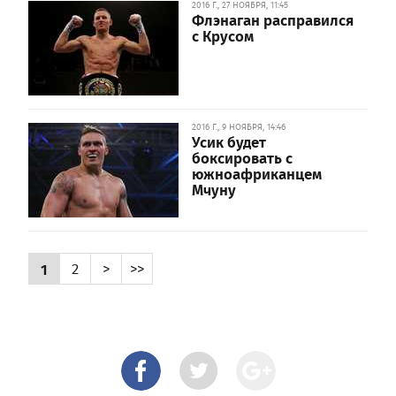
2016 Г., 27 НОЯБРЯ, 11:45
Флэнаган расправился
с Крусом
2016 Г., 9 НОЯБРЯ, 14:46
Усик будет
боксировать с
южноафриканцем
Мчуну
1
2
>
>>