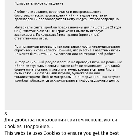
Пользовательское соглашение
Любое копирование, перепечатка и воспроизведение
фотографических произведений и/или аудиовизуальных
произведений правообладателя Getty Images - строго запрещено.
Материалы сайта isport.ua предназначены для лиц старше 21 года
(21+). Участие в азартных играх может вызвать игровую
зависимость. Придерживайтесь правил (принципов)
ответственной игры.
При появлении первых признаков зависимости незамедлительно
обратитесь к специалисту. Помните, что участие в азартных играх
не может быть источником доходов или альтернативой работе.
Информационный ресурс isport.ua не проводит игры на реальные
и/или виртуальные деньги, также сайт не принимает ни в какой
форме oплaту ставок и иных платежей, которые связаны/могут
быть связаны c азартными игрaми, букмекерами или
тотализаторами. Любые материалы на информационном ресурсе
isport.ua публикуютcя исключительно в информационных целях.
x
Для удобства пользования сайтом используются
Cookies.
Подробнее...
This website uses Cookies to ensure you get the best