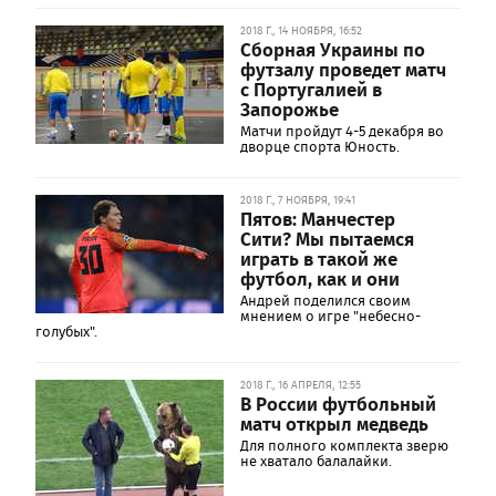
2018 Г., 14 НОЯБРЯ, 16:52
Сборная Украины по
футзалу проведет матч
с Португалией в
Запорожье
Матчи пройдут 4-5 декабря во
дворце спорта Юность.
2018 Г., 7 НОЯБРЯ, 19:41
Пятов: Манчестер
Сити? Мы пытаемся
играть в такой же
футбол, как и они
Андрей поделился своим
мнением о игре "небесно-
голубых".
2018 Г., 16 АПРЕЛЯ, 12:55
В России футбольный
матч открыл медведь
Для полного комплекта зверю
не хватало балалайки.