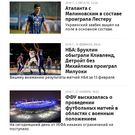
2019 Г., 2 АВГУСТА, 23:49
Аталанта с
Малиновским в составе
проиграла Лестеру
Украинский хавбек вышел на
поле в основном составе.
2019 Г., 14 ФЕВРАЛЯ, 06:24
НБА: Бруклин
обыграли Кливленд,
Детройт без
Михайлюка проиграл
Милуоки
Вашему вниманию результаты матчей НБА за 13 февраля.
2018 Г., 27 НОЯБРЯ, 18:04
ФФУ высказалась о
проведении
футбольных матчей в
областях с военным
положением
На сегодняшний день от УЕФА никаких ограничений не
поступало.