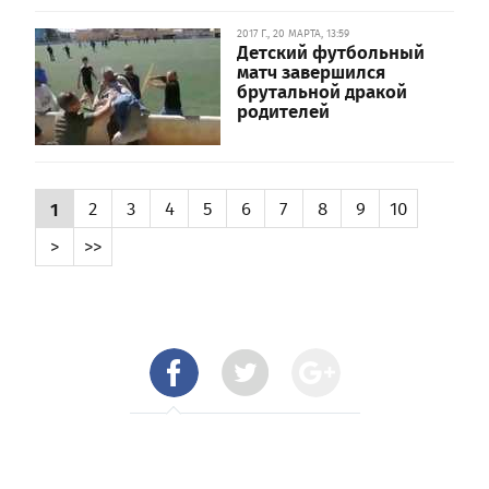
2017 Г., 20 МАРТА, 13:59
Детский футбольный
матч завершился
брутальной дракой
родителей
1
2
3
4
5
6
7
8
9
10
>
>>