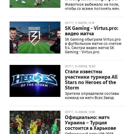
Животное выбежало на поле,
чтобы со всеми погонять мяч.
2017 Г., 11 ИЮЛЯ, 13:19
SK Gaming - Virtus.pro:
видео матча
SK Gaming обыграла Virtus.pro
в футбольном матче со счетом
5:4. Смотри видео матча SK
Gaming - Virtus.pro.
2017 Г., 14 ИЮНЯ, 15:00
Стали известны
участники турнира All
Stars по Heroes of the
Storm
Зрители определили составы
команд на матч Всех Звезд.
2017 Г., 14 ИЮНЯ, 13:59
Официально: матч
Украина – Турция
состоится в Харькове
Отборочный матч ЧМ-2018