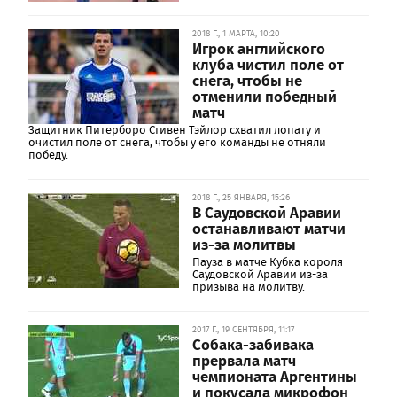
2018 Г., 1 МАРТА, 10:20
Игрок английского
клуба чистил поле от
снега, чтобы не
отменили победный
матч
Защитник Питерборо Стивен Тэйлор схватил лопату и
очистил поле от снега, чтобы у его команды не отняли
победу.
2018 Г., 25 ЯНВАРЯ, 15:26
В Саудовской Аравии
останавливают матчи
из-за молитвы
Пауза в матче Кубка короля
Саудовской Аравии из-за
призыва на молитву.
2017 Г., 19 СЕНТЯБРЯ, 11:17
Собака-забивака
прервала матч
чемпионата Аргентины
и покусала микрофон