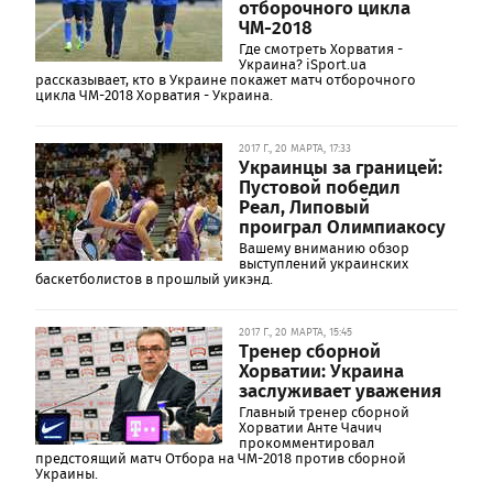
отборочного цикла
ЧМ-2018
Где смотреть Хорватия -
Украина? iSport.ua
рассказывает, кто в Украине покажет матч отборочного
цикла ЧМ-2018 Хорватия - Украина.
2017 Г., 20 МАРТА, 17:33
Украинцы за границей:
Пустовой победил
Реал, Липовый
проиграл Олимпиакосу
Вашему вниманию обзор
выступлений украинских
баскетболистов в прошлый уикэнд.
2017 Г., 20 МАРТА, 15:45
Тренер сборной
Хорватии: Украина
заслуживает уважения
Главный тренер сборной
Хорватии Анте Чачич
прокомментировал
предстоящий матч Отбора на ЧМ-2018 против сборной
Украины.