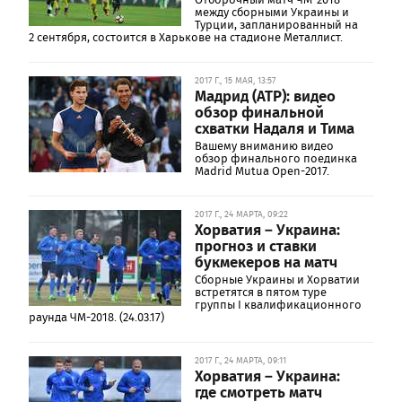
между сборными Украины и
Турции, запланированный на
2 сентября, состоится в Харькове на стадионе Металлист.
2017 Г., 15 МАЯ, 13:57
Мадрид (ATP): видео
обзор финальной
схватки Надаля и Тима
Вашему вниманию видео
обзор финального поединка
Madrid Mutua Open-2017.
2017 Г., 24 МАРТА, 09:22
Хорватия – Украина:
прогноз и ставки
букмекеров на матч
Сборные Украины и Хорватии
встретятся в пятом туре
группы I квалификационного
раунда ЧМ-2018. (24.03.17)
2017 Г., 24 МАРТА, 09:11
Хорватия – Украина:
где смотреть матч