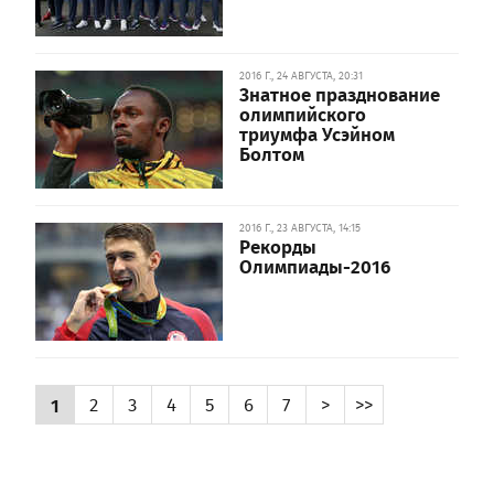
2016 Г., 24 АВГУСТА, 20:31
Знатное празднование
олимпийского
триумфа Усэйном
Болтом
2016 Г., 23 АВГУСТА, 14:15
Рекорды
Олимпиады-2016
1
2
3
4
5
6
7
>
>>