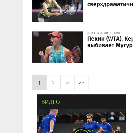
сверхдраматичн
2016 Г., 5 ОКТЯБРЯ, 17:58
Пекин (WTA). Ке
выбивает Мугур
1
2
>
>>
ВИДЕО