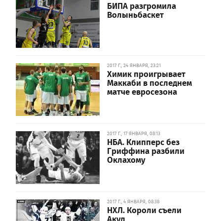
БИПА разгромила
Волыньбаскет
2017 Г., 24 ЯНВАРЯ, 23:21
Химик проигрывает
Маккаби в последнем
матче евросезона
2017 Г., 17 ЯНВАРЯ, 08:13
НБА. Клипперс без
Гриффина разбили
Оклахому
2017 Г., 4 ЯНВАРЯ, 08:38
НХЛ. Короли съели
Акул