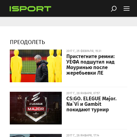
ПРЕОДОЛЕТЬ
2017 Г., 25 ФЕВРАЛЯ, 15:31
Пристегните ремни:
УЕФА подшутил над
Моуринью после
жеребьевки ЛЕ
2017 Г., 28 ЯНВАРЯ, 07:57
CS:GO. ELEGUE Major.
Na`Vi и Gambit
покидают турнир
2017 Г., 26 ЯНВАРЯ, 17:14