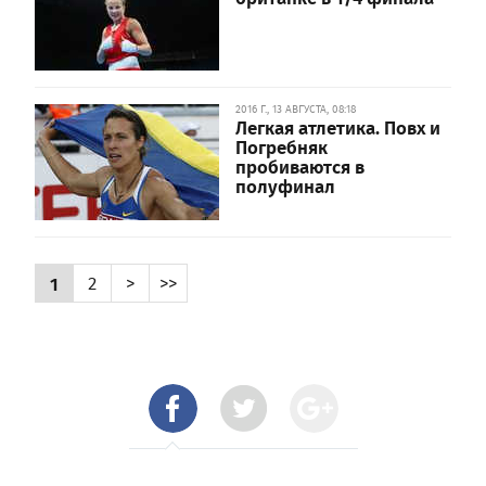
2016 Г., 13 АВГУСТА, 08:18
Легкая атлетика. Повх и
Погребняк
пробиваются в
полуфинал
1
2
>
>>