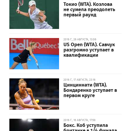
Токио (WTA). Козлова
не сумела преодолеть
первый раунд
2016 Г., 26 АВГУСТА, 13:06
US Open (WTA). Савчук
разгромно уступает в
квалификации
2016 Г., 17 АВГУСТА, 23:16
Цинциннати (WTA).
Бондаренко уступает в
первом круге
2016 Г., 16 АВГУСТА, 17:58
Бокс. Коб уступила
британке в 1/4 финала