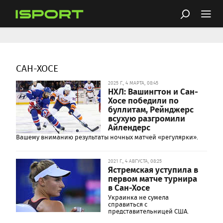
САН-ХОСЕ
2025 Г., 4 МАРТА, 08:45
НХЛ: Вашингтон и Сан-
Хосе победили по
буллитам, Рейнджерс
всухую разгромили
Айлендерс
Вашему вниманию результаты ночных матчей «регулярки».
2021 Г., 4 АВГУСТА, 08:25
Ястремская уступила в
первом матче турнира
в Сан-Хосе
Украинка не сумела
справиться с
представительницей США.