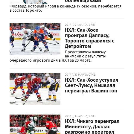
болельщиками
Форвард, который играл в команде 19 сезонов, переберется
в состав Торонто.
2017 Г., 21 МАРТА, 07:57
НХЛ: Сан-Хосе
проиграл Далласу,
Торонто справился с
Детройтом
Представляем вашему
вниманию результаты
очередного игрового дня в НХЛ за 20 марта.
2017 Г., 17 МАРТА, 07:42
НХЛ: Сан-Хосе уступил
Сент-Луису, Нэшвилл
переиграл Вашингтон
2017 Г., 13 МАРТА, 07:33
НХЛ: Чикаго переиграл
Миннесоту, Даллас
разгромно проиграл