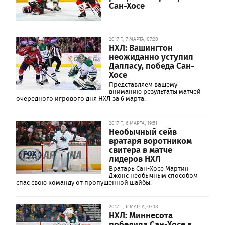
Сан-Хосе
2017 Г., 7 МАРТА, 07:20
НХЛ: Вашингтон
неожиданно уступил
Далласу, победа Сан-
Хосе
Представляем вашему
вниманию результаты матчей
очередного игрового дня НХЛ за 6 марта.
2017 Г., 6 МАРТА, 19:51
Необычный сейв
вратаря воротником
свитера в матче
лидеров НХЛ
Вратарь Сан-Хосе Мартин
Джонс необычным способом
спас свою команду от пропущенной шайбы.
2017 Г., 6 МАРТА, 07:18
НХЛ: Миннесота
победила Сан-Хосе в