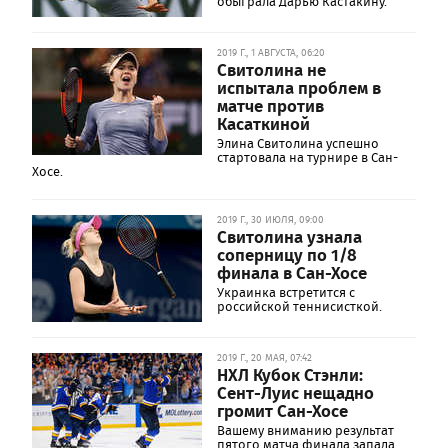
обыграла Дарью Кастакину.
2019 Г., 1 АВГУСТА, 06:20
Свитолина не
испытала проблем в
матче против
Касаткиной
Элина Свитолина успешно
стартовала на турнире в Сан-
Хосе.
2019 Г., 30 ИЮЛЯ, 09:00
Свитолина узнала
соперницу по 1/8
финала в Сан-Хосе
Украинка встретится с
российской теннисисткой.
2019 Г., 20 МАЯ, 07:42
НХЛ Кубок Стэнли:
Сент-Луис нещадно
громит Сан-Хосе
Вашему вниманию результат
пятого матча финала запада.