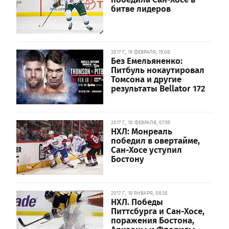
битве лидеров
2017 Г., 19 ФЕВРАЛЯ, 15:08
Без Емельяненко:
Питбуль нокаутировал
Томсона и другие
результаты Bellator 172
2017 Г., 10 ФЕВРАЛЯ, 07:55
НХЛ: Монреаль
победил в овертайме,
Сан-Хосе уступил
Бостону
2017 Г., 19 ЯНВАРЯ, 08:38
НХЛ. Победы
Питтсбурга и Сан-Хосе,
поражения Бостона,