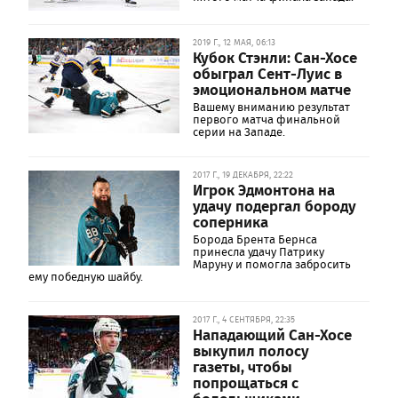
2019 Г., 12 МАЯ, 06:13
Кубок Стэнли: Сан-Хосе
обыграл Сент-Луис в
эмоциональном матче
Вашему вниманию результат
первого матча финальной
серии на Западе.
2017 Г., 19 ДЕКАБРЯ, 22:22
Игрок Эдмонтона на
удачу подергал бороду
соперника
Борода Брента Бернса
принесла удачу Патрику
Маруну и помогла забросить
ему победную шайбу.
2017 Г., 4 СЕНТЯБРЯ, 22:35
Нападающий Сан-Хосе
выкупил полосу
газеты, чтобы
попрощаться с