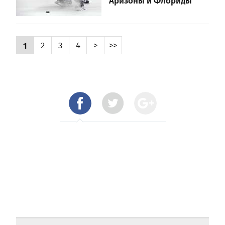
Аризоны и Флориды
1
2
3
4
>
>>