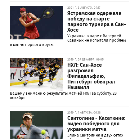
2021 Г., 3 АВГУСТА, 09:17
Ястремская одержала
победу на старте
парного турнира в Сан-
Хосе
Украинка в паре с Валерией
Савиных не испытали проблем
в матче первого круга.
2019 Г., 29 ДЕКАБРЯ, 09:05
НХЛ: Сан-Хосе
разгромил
Филадельфию,
Питтсбург обыграл
Нэшвилл
Вашему вниманию результаты матчей НХЛ за субботу, 28
декабря.
2019 Г., 1 АВГУСТА, 06:38
Свитолина - Касаткина:
видео победного для
украинки матча
Элина Свитолина в двух сетах