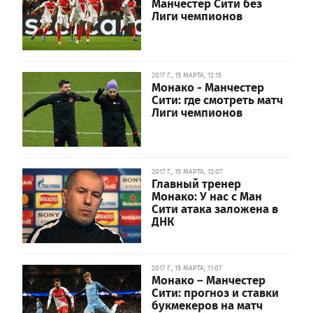
Манчестер Сити без
Лиги чемпионов
2017 Г., 15 МАРТА, 12:15
Монако - Манчестер
Сити: где смотреть матч
Лиги чемпионов
2017 Г., 15 МАРТА, 12:07
Главный тренер
Монако: У нас с Ман
Сити атака заложена в
ДНК
2017 Г., 15 МАРТА, 11:07
Монако – Манчестер
Сити: прогноз и ставки
букмекеров на матч