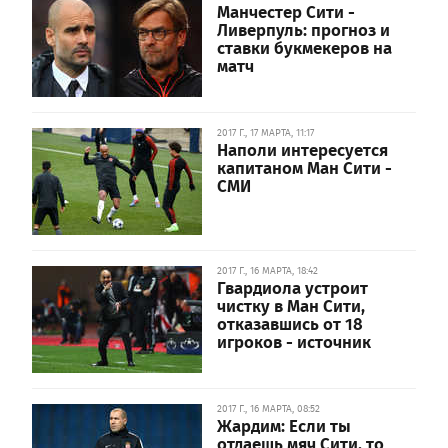
Манчестер Сити -
Ливерпуль: прогноз и
ставки букмекеров на
матч
2017 Г., 17 МАРТА, 11:17
Наполи интересуется
капитаном Ман Сити -
СМИ
2017 Г., 16 МАРТА, 18:42
Гвардиола устроит
чистку в Ман Сити,
отказавшись от 18
игроков - источник
2017 Г., 16 МАРТА, 08:52
Жардим: Если ты
отдаешь мяч Сити, то