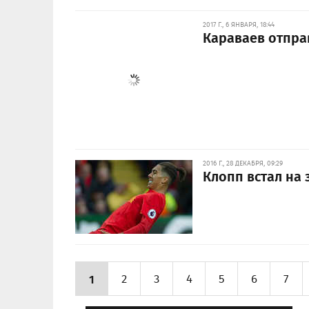
2017 Г., 6 ЯНВАРЯ, 18:44
Караваев отпра
2016 Г., 28 ДЕКАБРЯ, 09:29
Клопп встал на
1
2
3
4
5
6
7