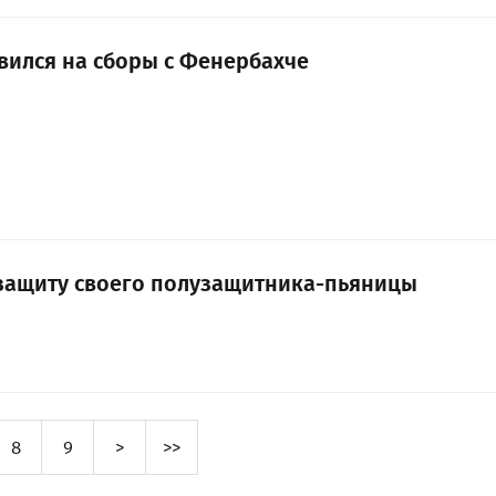
вился на сборы с Фенербахче
 защиту своего полузащитника-пьяницы
8
9
>
>>