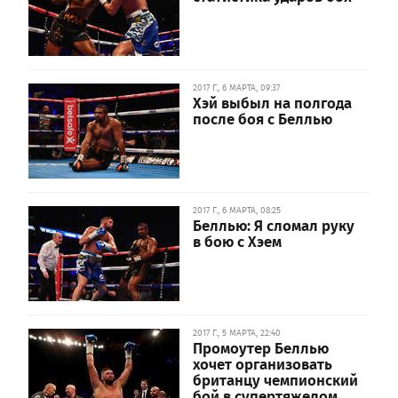
2017 Г., 6 МАРТА, 09:37
Хэй выбыл на полгода
после боя с Беллью
2017 Г., 6 МАРТА, 08:25
Беллью: Я сломал руку
в бою с Хэем
2017 Г., 5 МАРТА, 22:40
Промоутер Беллью
хочет организовать
британцу чемпионский
бой в супертяжелом