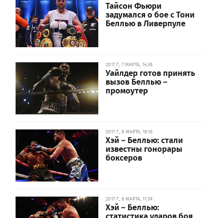
Тайсон Фьюри
задумался о бое с Тони
Беллью в Ливерпуле
2017 Г., 7 МАРТА, 14:36
Уайлдер готов принять
вызов Беллью –
промоутер
2017 Г., 6 МАРТА, 16:18
Хэй – Беллью: стали
известны гонорары
боксеров
2017 Г., 6 МАРТА, 11:39
Хэй – Беллью:
статистика ударов боя