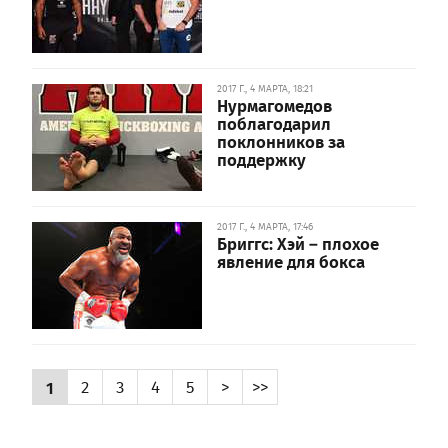
2017 Г., 4 МАРТА, 18:21
Нурмагомедов
поблагодарил
поклонников за
поддержку
2017 Г., 4 МАРТА, 17:46
Бриггс: Хэй – плохое
явление для бокса
1
2
3
4
5
>
>>